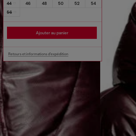
44
46
48
50
52
54
56
Ajouter au panier
Retours et informations d'expédition