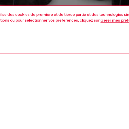
tilise des cookies de première et de tierce partie et des technologies s
mations ou pour sélectionner vos préférences, cliquez sur
Gérer mes pré
1 | 5
ements
vestes
outerwear & vestes
PTION, TAILLES ET COUPES
tion du produit
oudoune pour homme est confectionnée dans un tissu
 enduit, offrant une texture unique et lisse, semblable à
 cuir. Elle présente un matelassage horizontal, une