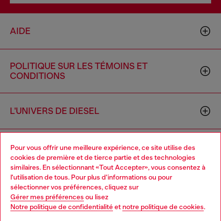
AIDE
POLITIQUE SUR LES TÉMOINS ET
CONDITIONS
L'UNIVERS DE DIESEL
ENTREPRISE
Pour vous offrir une meilleure expérience, ce site utilise des
cookies de première et de tierce partie et des technologies
similaires. En sélectionnant «Tout Accepter», vous consentez à
l'utilisation de tous. Pour plus d'informations ou pour
Choose your location
sélectionner vos préférences, cliquez sur
Gérer mes préférences
ou lisez
You are currently browsing Canada website, but it seems you
Notre politique de confidentialité
et
notre politique de cookies
.
may be based in United States