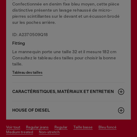
Confectionnée en denim fixe bleu moyen, cette pièce
distinctive présente un lavage rehaussé de micro-
pierres scintillantes sur le devant et un écusson brodé
sur les poches arrière.
ID: A2370509Q18
Fitting
Le mannequin porte une taille 32 et il mesure 182 cm
Consultez le tableau des tailles pour choisir la bonne
taille.
Tableau des tailles
CARACTÉRISTIQUES, MATÉRIAUX ET ENTRETIEN
HOUSE OF DIESEL
voir tout
regular jeans
regular
taille basse
bleu foncé
medium treated
non-stretch