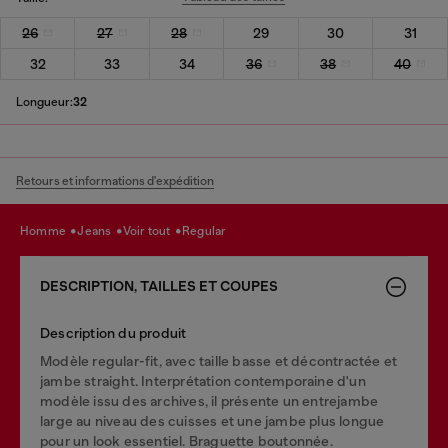
26
27
28
29
30
31
32
33
34
36
38
40
Longueur:
32
Retours et informations d'expédition
homme
jeans
voir tout
regular
DESCRIPTION, TAILLES ET COUPES
Description du produit
Modèle regular-fit, avec taille basse et décontractée et
jambe straight. Interprétation contemporaine d'un
modèle issu des archives, il présente un entrejambe
large au niveau des cuisses et une jambe plus longue
pour un look essentiel. Braguette boutonnée.