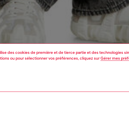
tilise des cookies de première et de tierce partie et des technologies s
mations ou pour sélectionner vos préférences, cliquez sur
Gérer mes pré
1 | 7
s
voir tout
relaxed