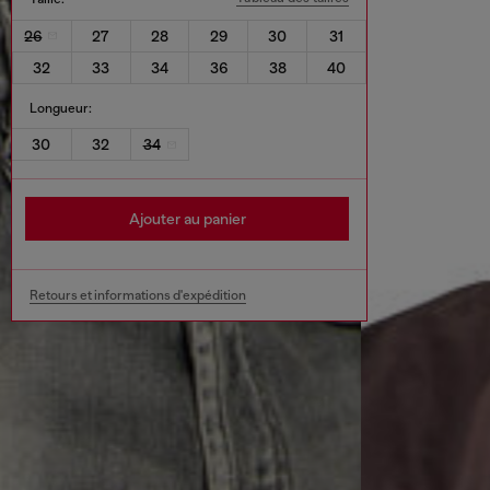
26
27
28
29
30
31
32
33
34
36
38
40
Longueur:
30
32
34
Ajouter au panier
Retours et informations d'expédition