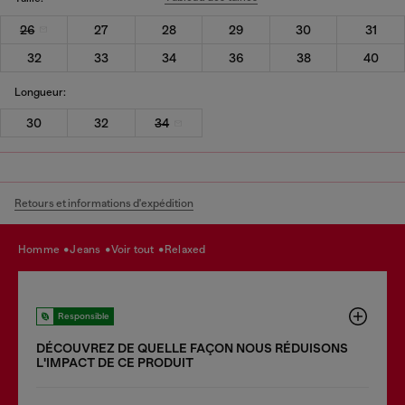
26
27
28
29
30
31
32
33
34
36
38
40
Longueur:
30
32
34
Retours et informations d'expédition
homme
jeans
voir tout
relaxed
Responsible
DÉCOUVREZ DE QUELLE FAÇON NOUS RÉDUISONS
LʹIMPACT DE CE PRODUIT