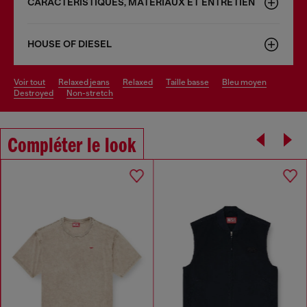
CARACTÉRISTIQUES, MATÉRIAUX ET ENTRETIEN
HOUSE OF DIESEL
voir tout
relaxed jeans
relaxed
taille basse
bleu moyen
destroyed
non-stretch
Compléter le look