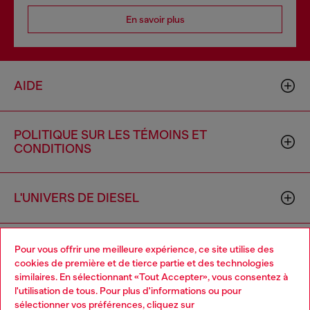
En savoir plus
AIDE
POLITIQUE SUR LES TÉMOINS ET
CONDITIONS
L'UNIVERS DE DIESEL
ENTREPRISE
Pour vous offrir une meilleure expérience, ce site utilise des
cookies de première et de tierce partie et des technologies
similaires. En sélectionnant «Tout Accepter», vous consentez à
l'utilisation de tous. Pour plus d'informations ou pour
Choose your location
sélectionner vos préférences, cliquez sur