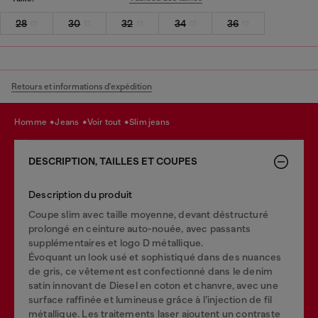
28
30
32
34
36
Retours et informations d'expédition
homme
jeans
voir tout
slim jeans
DESCRIPTION, TAILLES ET COUPES
Description du produit
Coupe slim avec taille moyenne, devant déstructuré
prolongé en ceinture auto-nouée, avec passants
supplémentaires et logo D métallique.
Évoquant un look usé et sophistiqué dans des nuances
de gris, ce vêtement est confectionné dans le denim
satin innovant de Diesel en coton et chanvre, avec une
surface raffinée et lumineuse grâce à l’injection de fil
métallique. Les traitements laser ajoutent un contraste