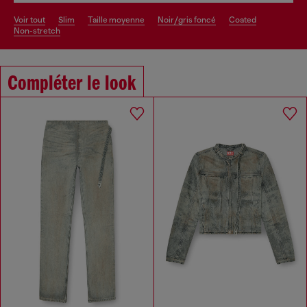
voir tout
slim
taille moyenne
noir/gris foncé
coated
non-stretch
Compléter le look