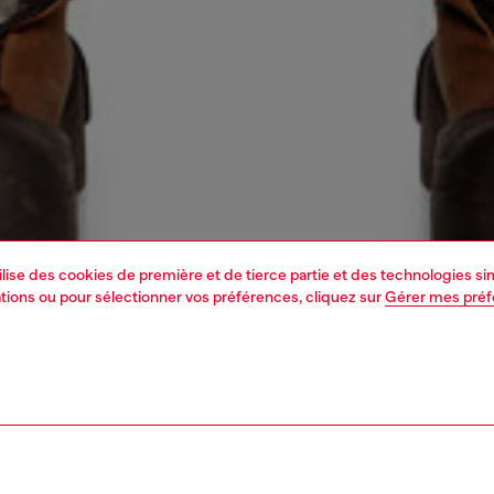
tilise des cookies de première et de tierce partie et des technologies s
mations ou pour sélectionner vos préférences, cliquez sur
Gérer mes pré
1 | 7