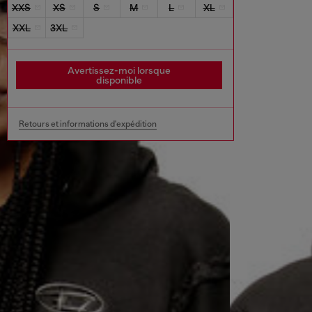
XXS
XS
S
M
L
XL
XXL
3XL
Avertissez-moi lorsque
disponible
Retours et informations d'expédition