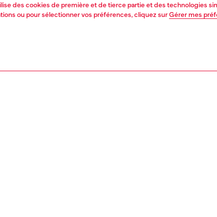
tilise des cookies de première et de tierce partie et des technologies s
mations ou pour sélectionner vos préférences, cliquez sur
Gérer mes pré
1 | 5
ments
t-shirts et tops
PTION, TAILLES ET COUPES
tion du produit
Fitting
e festive, style Diesel. Ce haut à col montant pour
La mannequ
présente une audacieuse découpe en forme de V ornée
Consultez l
ériel en forme de D ovale. Il est tricoté en côtes avec de
Tableau des t
 d'origine responsable pour un ajustement près du corps.