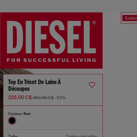
Solde
Top En Tricot De Laine À
Découpes
225,00 C$
450,00 C$
-50%
Couleur:
Noir
Tableau des tailles
Taille: