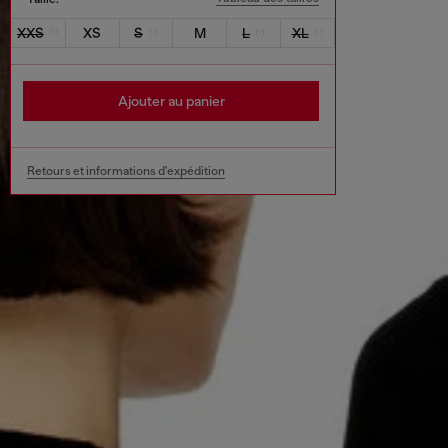
XXS
XS
S
M
L
XL
Ajouter au panier
Retours et informations d'expédition