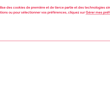
tilise des cookies de première et de tierce partie et des technologies s
mations ou pour sélectionner vos préférences, cliquez sur
Gérer mes pré
1 | 4
ments
t-shirts et tops
PTION, TAILLES ET COUPES
tion du produit
Fitting
ny en nylon stretch avec bretelles fines et imprimé
La mannequ
l inspiré du camouflage, doté de surpiqûres externes
Consultez l
tées. Le vêtement est orné d'applications aléatoires de
Tableau des t
 transparents qui créent un effet gouttes d'eau et est fini