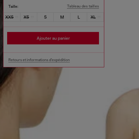
Tableau des tailles
Taille:
XXS
XS
S
M
L
XL
Ajouter au panier
Retours et informations d'expédition