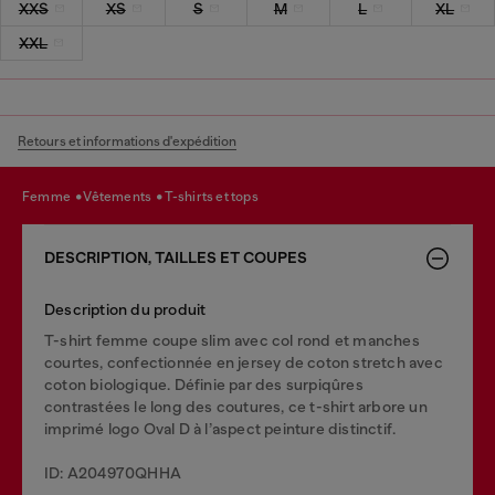
XXS
XS
S
M
L
XL
XXL
Retours et informations d'expédition
femme
vêtements
t-shirts et tops
DESCRIPTION, TAILLES ET COUPES
Description du produit
T-shirt femme coupe slim avec col rond et manches
courtes, confectionnée en jersey de coton stretch avec
coton biologique. Définie par des surpiqûres
contrastées le long des coutures, ce t-shirt arbore un
imprimé logo Oval D à l’aspect peinture distinctif.
ID: A204970QHHA