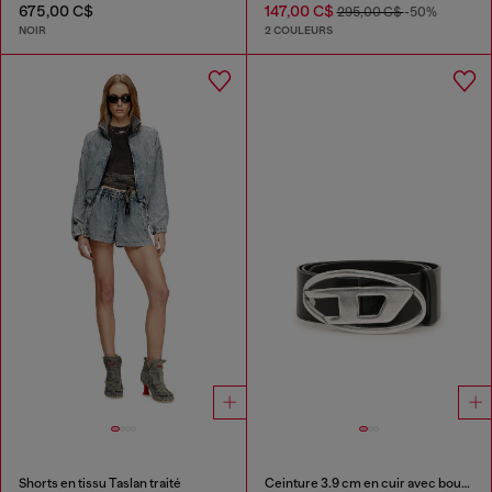
675,00 C$
147,00 C$
295,00 C$
-50%
NOIR
2 COULEURS
Shorts en tissu Taslan traité
Ceinture 3.9 cm en cuir avec boucle D