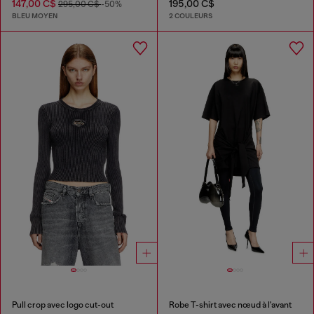
147,00 C$
195,00 C$
295,00 C$
-50%
BLEU MOYEN
2 COULEURS
Pull crop avec logo cut-out
Robe T-shirt avec nœud à l'avant