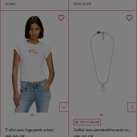
BLANC
BLEU CLAIR
TRY IT ON AR
T-shirt avec logo peek-a-boo
Collier avec pendentif en acier inoxydable
195,00 C$
135,00 C$