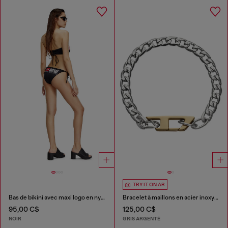
TRY IT ON AR
Bas de bikini avec maxi logo en nylon recyclé
Bracelet à maillons en acier inoxydable
95,00 C$
125,00 C$
NOIR
GRIS ARGENTÉ