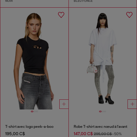
NOIR
BLEU FONCÉ
T-shirt avec logo peek-a-boo
Robe T-shirt avec nœud à l'avant
195,00 C$
147,00 C$
295,00 C$
-50%