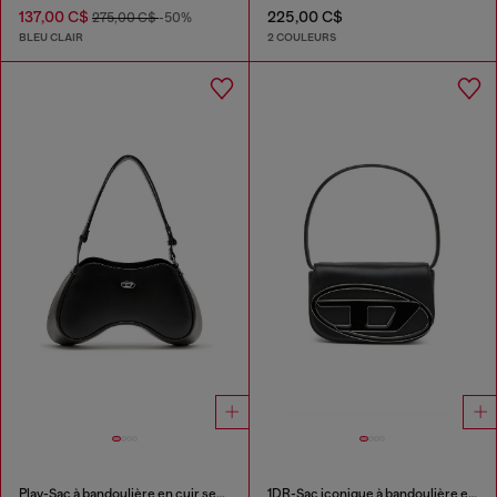
137,00 C$
225,00 C$
275,00 C$
-50%
BLEU CLAIR
2 COULEURS
Play-Sac à bandoulière en cuir semi-brillant
1DR-Sac iconique à bandoulière en cuir nappa