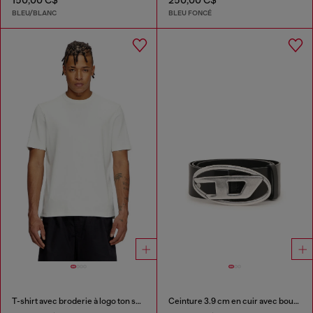
150,00 C$
250,00 C$
BLEU/BLANC
BLEU FONCÉ
T-shirt avec broderie à logo ton sur ton
Ceinture 3.9 cm en cuir avec boucle D