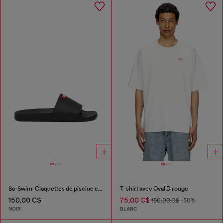
Sa-Swim-Claquettes de piscine en caoutchouc avec logo D
T-shirt avec Oval D rouge
150,00 C$
75,00 C$
150,00 C$
-50%
NOIR
BLANC