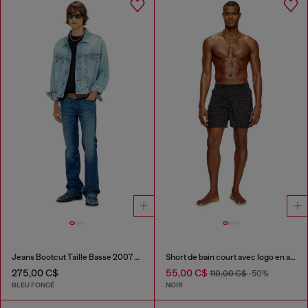
Jeans Bootcut Taille Basse 2007 Zatiny
Short de bain court avec logo en all-over
275,00 C$
55,00 C$
110,00 C$
-50%
BLEU FONCÉ
NOIR