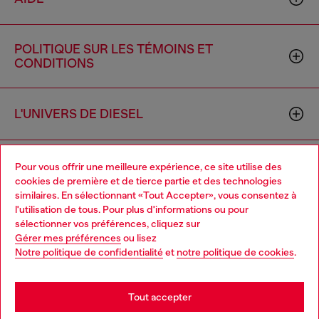
POLITIQUE SUR LES TÉMOINS ET
CONDITIONS
L'UNIVERS DE DIESEL
ENTREPRISE
Pour vous offrir une meilleure expérience, ce site utilise des
cookies de première et de tierce partie et des technologies
similaires. En sélectionnant «Tout Accepter», vous consentez à
l'utilisation de tous. Pour plus d'informations ou pour
Choose your location
sélectionner vos préférences, cliquez sur
Gérer mes préférences
ou lisez
You are currently browsing Canada website, but it seems you
Notre politique de confidentialité
et
notre politique de cookies
.
may be based in United States
Country: CA
Language: FR
Stay in Canada
Tout accepter