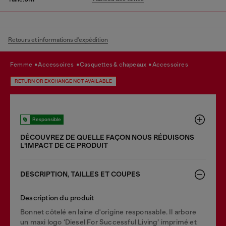
Retours et informations d'expédition
femme
accessoires
casquettes & chapeaux
accessoires
RETURN OR EXCHANGE NOT AVAILABLE
Responsible
DÉCOUVREZ DE QUELLE FAÇON NOUS RÉDUISONS
LʹIMPACT DE CE PRODUIT
DESCRIPTION, TAILLES ET COUPES
Description du produit
Bonnet côtelé en laine d'origine responsable. Il arbore
un maxi logo ‘Diesel For Successful Living’ imprimé et