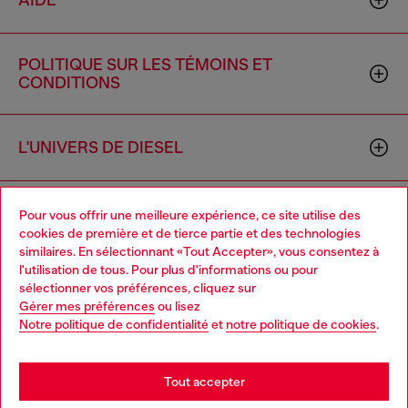
AIDE
POLITIQUE SUR LES TÉMOINS ET
CONDITIONS
L'UNIVERS DE DIESEL
ENTREPRISE
Pour vous offrir une meilleure expérience, ce site utilise des
cookies de première et de tierce partie et des technologies
similaires. En sélectionnant «Tout Accepter», vous consentez à
l'utilisation de tous. Pour plus d'informations ou pour
Choose your location
sélectionner vos préférences, cliquez sur
Gérer mes préférences
ou lisez
You are currently browsing Canada website, but it seems you
Notre politique de confidentialité
et
notre politique de cookies
.
may be based in United States
Country: CA
Language: FR
Stay in Canada
Tout accepter