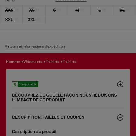
XXS
XS
S
M
L
XL
XXL
3XL
Retours et informations d'expédition
homme
vêtements
t-shirts
t-shirts
Responsible
DÉCOUVREZ DE QUELLE FAÇON NOUS RÉDUISONS
LʹIMPACT DE CE PRODUIT
DESCRIPTION, TAILLES ET COUPES
Description du produit