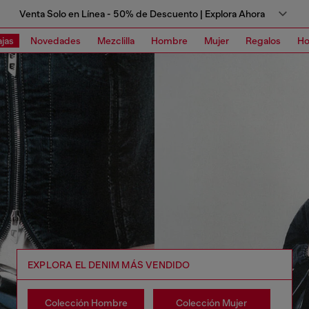
Venta Solo en Línea - 50% de Descuento | Explora Ahora
jas
Novedades
Mezclilla
Hombre
Mujer
Regalos
Ho
EXPLORA EL DENIM MÁS VENDIDO
Colección Hombre
Colección Mujer