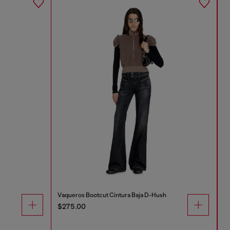
Vaqueros Bootcut Cintura Baja D-Hush
$275.00
$