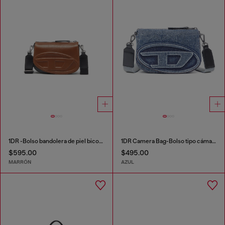
1DR -Bolso bandolera de piel bicolor
1DR Camera Bag-Bolso tipo cámara de denim solarizado
$595.00
$495.00
MARRÓN
AZUL