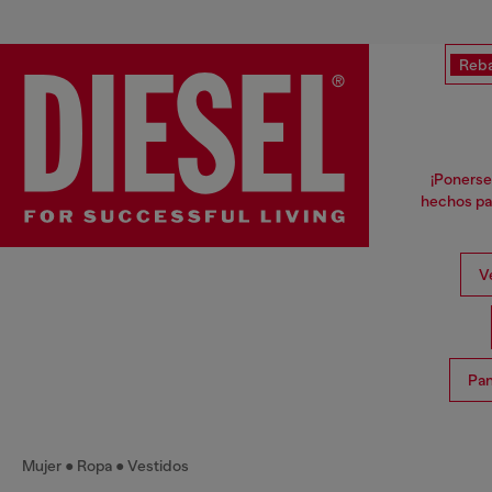
Reba
¡Ponerse
hechos par
V
Pan
Mujer
Ropa
Vestidos