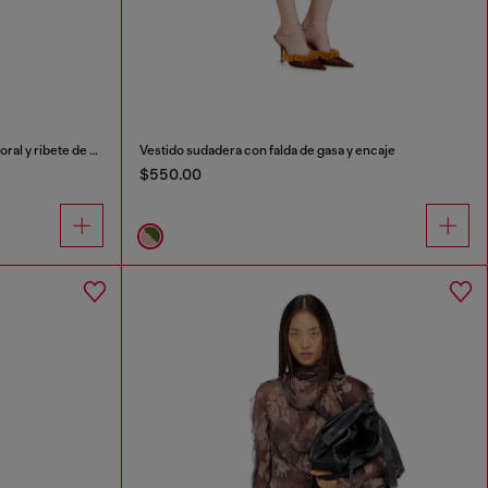
Vestido lencero midi con estampado floral y ribete de encaje
Vestido sudadera con falda de gasa y encaje
$550.00