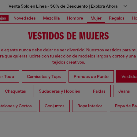
Venta Solo en Línea - 50% de Descuento | Explora Ahora
jas
Novedades
Mezclilla
Hombre
Mujer
Regalos
Ho
VESTIDOS DE MUJERS
 elegante nunca debe dejar de ser divertido! Nuestros vestidos para mu
a que quieras lucirte con tu elección de modelos largos y cortos y un
tejidos creativos.
er Todo
Camisetas y Tops
Prendas de Punto
Vestido
Chaquetas
Sudaderas y Hoodies
Faldas
Jeans
talones y Cortos
Conjuntos
Ropa Interior
Ropa de Ba