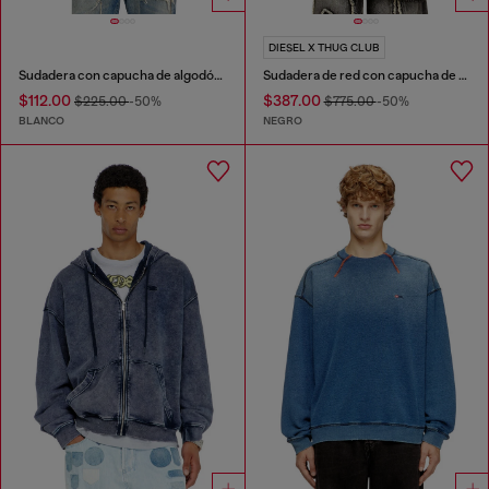
DIESEL X THUG CLUB
Sudadera con capucha de algodón con gráfico de cereza
Sudadera de red con capucha de cierre completo
$112.00
$387.00
$225.00
-50%
$775.00
-50%
BLANCO
NEGRO