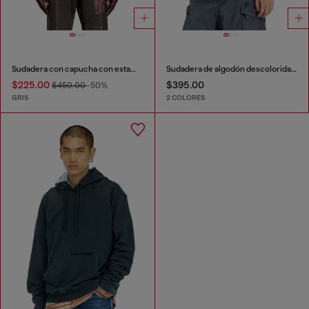
Sudadera con capucha con estampado y tachuelas
Sudadera de algodón descolorida con detalles deshilachados
$225.00
$395.00
$450.00
-50%
GRIS
2 COLORES