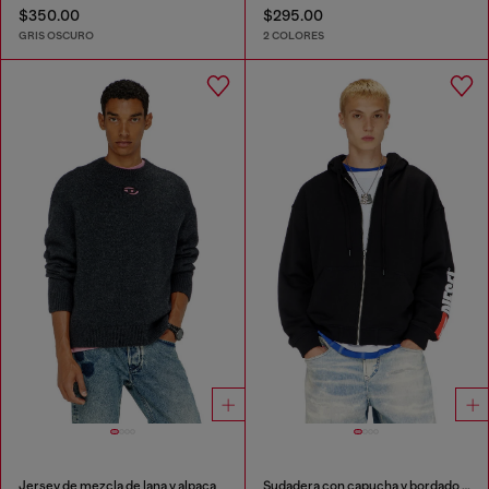
$350.00
$295.00
GRIS OSCURO
2 COLORES
Jersey de mezcla de lana y alpaca
Sudadera con capucha y bordado de parche con logotipo