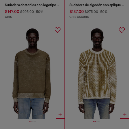
Sudadera desteñida con logotipo Phoenix devoré
Sudadera de algodón con aplique de D
$147.00
$137.00
$295.00
-50%
$275.00
-50%
GRIS
GRIS OSCURO