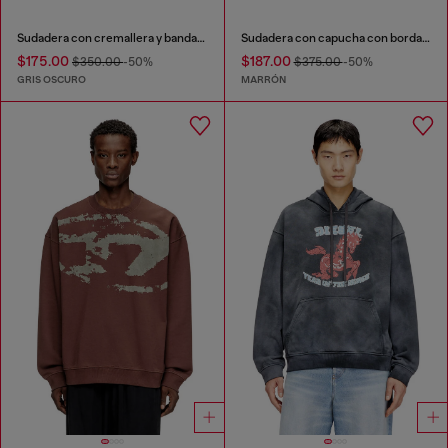
Sudadera con cremallera y bandas en las mangas
Sudadera con capucha con bordado del logotipo
$175.00
$187.00
$350.00
-50%
$375.00
-50%
GRIS OSCURO
MARRÓN