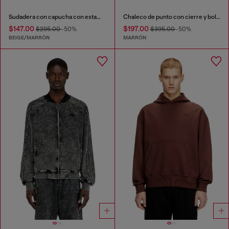
Sudadera con capucha con estampado y tachuelas
Chaleco de punto con cierre y bolsillos cargo
$147.00
$197.00
$295.00
-50%
$395.00
-50%
BEIGE/MARRÓN
MARRÓN