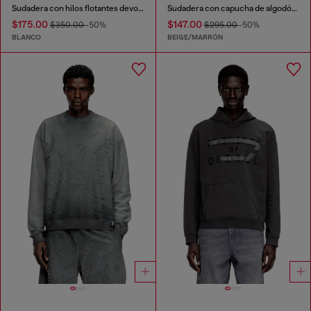
Sudadera con hilos flotantes devoré
Sudadera con capucha de algodón orgánico con estampado de camuflaje
$175.00
$147.00
$350.00
-50%
$295.00
-50%
BLANCO
BEIGE/MARRÓN