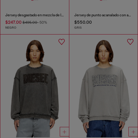
Jersey desgastado en mezcla de lana
Jersey de punto acanalado con aberturas y placa Oval D
$247.00
$550.00
$495.00
-50%
NEGRO
GRIS