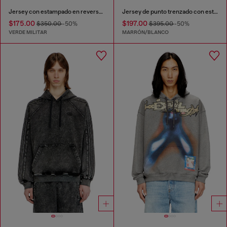
Jersey con estampado en reversa descolorido con letras
Jersey de punto trenzado con estampado inverso
$175.00
$197.00
$350.00
-50%
$395.00
-50%
VERDE MILITAR
MARRÓN/BLANCO