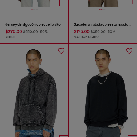
Jersey de algodón con cuello alto
Sudadera tratada con estampado de grifo
$275.00
$175.00
$550.00
-50%
$350.00
-50%
VERDE
MARRÓN CLARO