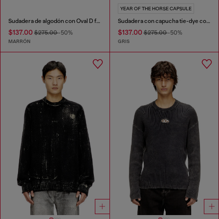
YEAR OF THE HORSE CAPSULE
Sudadera de algodón con Oval D flocado
Sudadera con capucha tie-dye con estampado gráfico de caballo
$137.00
$137.00
$275.00
-50%
$275.00
-50%
MARRÓN
GRIS