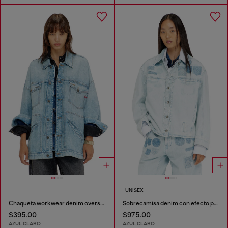
UNISEX
Chaqueta workwear denim oversized
Sobrecamisa denim con efecto patch
$395.00
$975.00
AZUL CLARO
AZUL CLARO