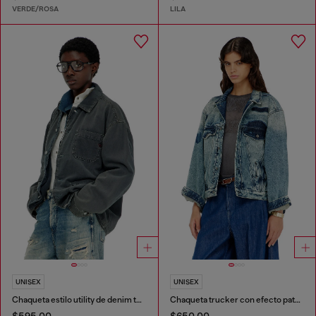
VERDE/ROSA
LILA
UNISEX
UNISEX
Chaqueta estilo utility de denim teñido
Chaqueta trucker con efecto patch
$595.00
$650.00