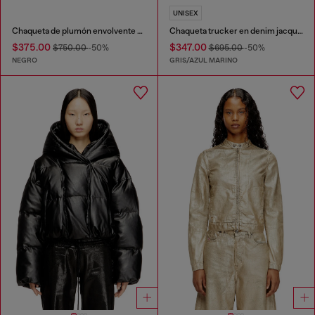
UNISEX
Chaqueta de plumón envolvente en nylon bi-elástico
Chaqueta trucker en denim jacquard Príncipe de Gales
$375.00
$347.00
$750.00
-50%
$695.00
-50%
NEGRO
GRIS/AZUL MARINO