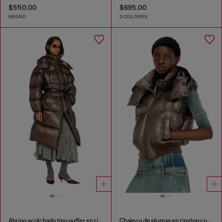
$550.00
$695.00
NEGRO
2 COLORES
Abrigo acolchado tipo puffer en ripstop ultraligero
Chaleco de plumas en ripstop con capucha desmontable