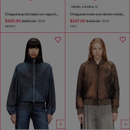
DIESEL X KAROL G
Chaqueta acolchada con capucha en tejido recubierto
Chaqueta motera en denim metalizado desgastado
$325.00
$247.00
$650.00
-50%
$495.00
-50%
NEGRO
ORO