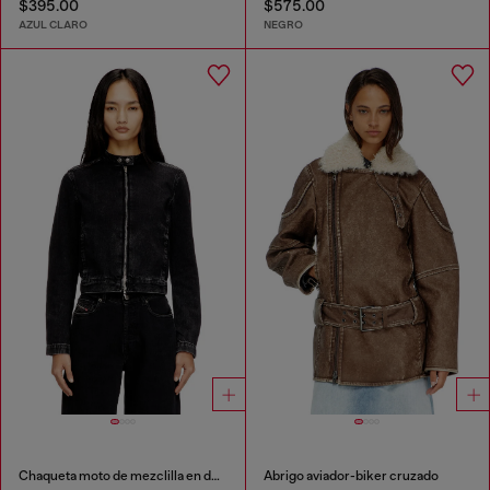
$395.00
$575.00
AZUL CLARO
NEGRO
Chaqueta moto de mezclilla en denim de lavado oscuro
Abrigo aviador-biker cruzado