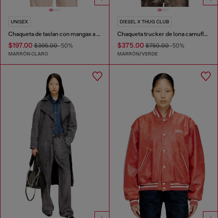
UNISEX
DIESEL X THUG CLUB
Chaqueta de taslan con mangas a rayas
Chaqueta trucker de lona camuflada arrugada
$197.00
$375.00
$395.00
-50%
$750.00
-50%
MARRÓN CLARO
MARRÓN/VERDE