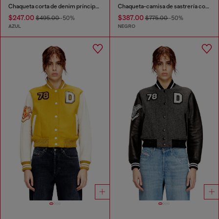
Chaqueta corta de denim príncipe de Gales
Chaqueta-camisa de sastrería con pliegues revestidos
$247.00
$387.00
$495.00
-50%
$775.00
-50%
AZUL
NEGRO