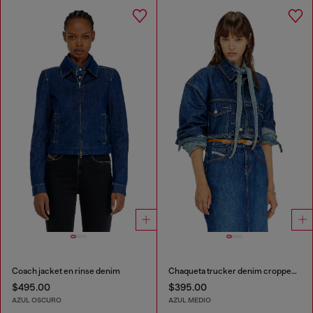
Coach jacket en rinse denim
Chaqueta trucker denim cropped oversize
$495.00
$395.00
AZUL OSCURO
AZUL MEDIO