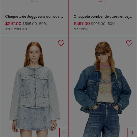
Chaqueta de JoggJeans con cuello alto
Chaqueta bomber de cuero envejecido
$297.00
$497.00
$595.00
-50%
$995.00
-50%
AZUL OSCURO
MARRÓN