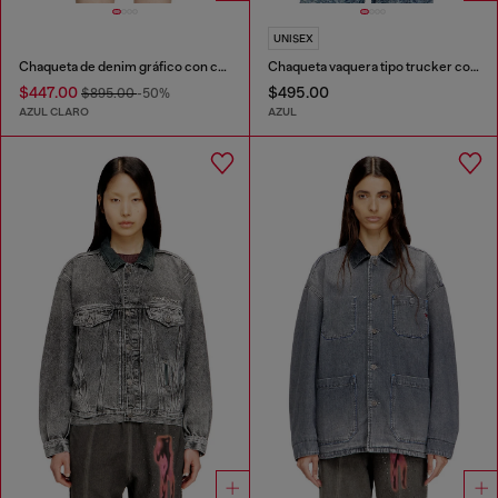
UNISEX
Chaqueta de denim gráfico con cristales
Chaqueta vaquera tipo trucker con adornos de cuero en contraste
$447.00
$495.00
$895.00
-50%
AZUL CLARO
AZUL