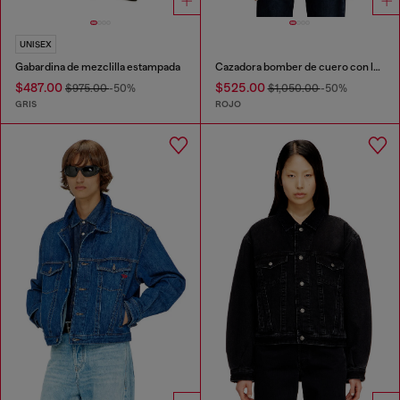
UNISEX
Gabardina de mezclilla estampada
Cazadora bomber de cuero con logo de Diesel
$487.00
$525.00
$975.00
-50%
$1,050.00
-50%
GRIS
ROJO