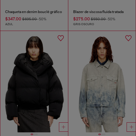
Chaqueta en denim bouclé gráfico
Blazer de viscosa fluida tratada
$347.00
$275.00
$695.00
-50%
$550.00
-50%
AZUL
GRIS OSCURO