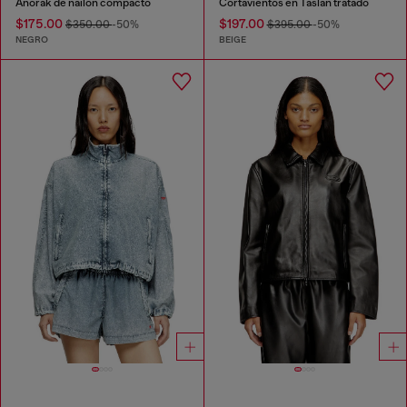
Anorak de nailon compacto
Cortavientos en Taslan tratado
$175.00
$197.00
$350.00
-50%
$395.00
-50%
NEGRO
BEIGE