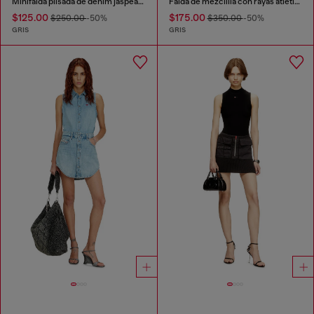
Minifalda plisada de denim jaspeado
Falda de mezclilla con rayas atléticas
$125.00
$175.00
$250.00
-50%
$350.00
-50%
GRIS
GRIS