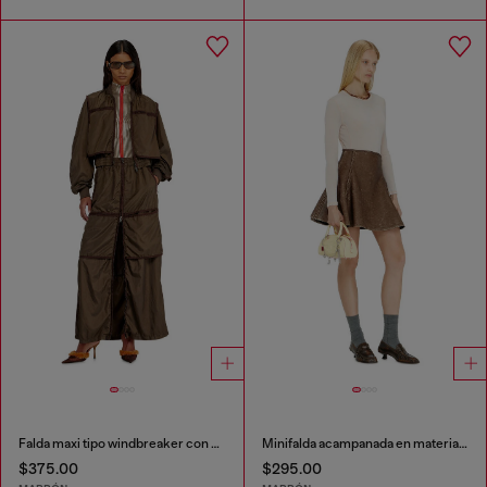
Falda maxi tipo windbreaker con cremallera frontal
Minifalda acampanada en material bonded
$375.00
$295.00