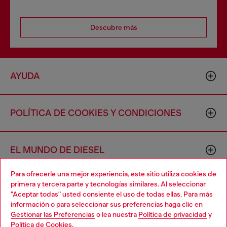
Descubre más
AYUDA
POLÍTICA DE COOKIES Y CONDICIONES
EL MUNDO DE DIESEL
Para ofrecerle una mejor experiencia, este sitio utiliza cookies de
primera y tercera parte y tecnologías similares. Al seleccionar
CORPORACIÓN
"Aceptar todas" usted consiente el uso de todas ellas. Para más
información o para seleccionar sus preferencias haga clic en
Gestionar las Preferencias
o lea nuestra
Política de privacidad
y
Política de Cookies
.