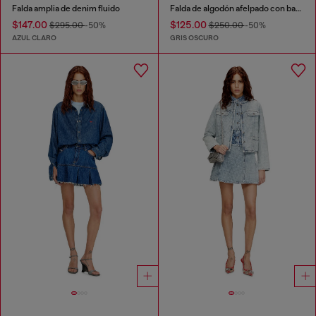
Falda amplia de denim fluido
Falda de algodón afelpado con bandas laterales
$147.00
$125.00
$295.00
-50%
$250.00
-50%
AZUL CLARO
GRIS OSCURO