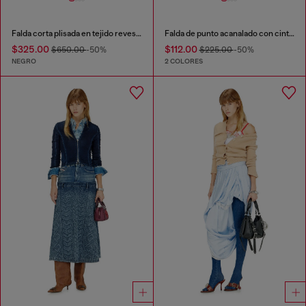
Falda corta plisada en tejido revestido
Falda de punto acanalado con cinturilla en contraste
$325.00
$112.00
$650.00
-50%
$225.00
-50%
NEGRO
2 COLORES