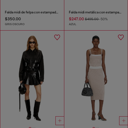
Falda midi de felpa con estampado devoré
Falda midi metálica con estampado de rosas difuminadas
$350.00
$247.00
$495.00
-50%
GRIS OSCURO
AZUL