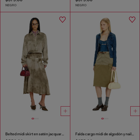
NEGRO
NEGRO
Belted midi skirt en satén jacquard con logo
Falda cargo midi de algodón y nailon