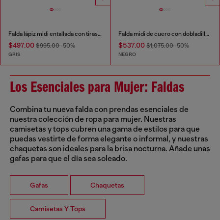
Falda lápiz midi entallada con tiras estilo biker
Falda midi de cuero con dobladillo irregular
$497.00
$537.00
$995.00
-50%
$1,075.00
-50%
GRIS
NEGRO
Los Esenciales para Mujer: Faldas
Combina tu nueva falda con prendas esenciales de
nuestra colección de ropa para mujer. Nuestras
camisetas y tops cubren una gama de estilos para que
puedas vestirte de forma elegante o informal, y nuestras
chaquetas son ideales para la brisa nocturna. Añade unas
gafas para que el día sea soleado.
Gafas
Chaquetas
Camisetas Y Tops