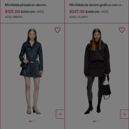
Minifalda plisada en denim
Minifalda de denim gráfico con cristales
$125.00
$247.00
$250.00
-50%
$495.00
-50%
AZUL MEDIO
AZUL CLARO