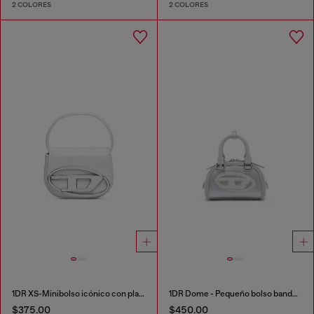
2 COLORES
2 COLORES
1DR XS-Minibolso icónico con placa D logo
1DR Dome - Pequeño bolso bandolera de satén y ante
$375.00
$450.00