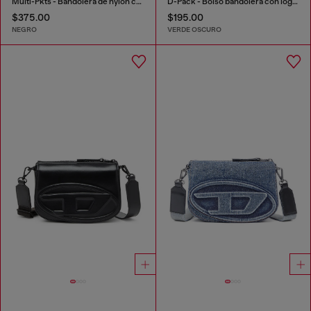
Multi-Pkts - Bandolera de nylon con bolsillo de solapa
D-Pack - Bolso bandolera con logo emblemático
$375.00
$195.00
NEGRO
VERDE OSCURO