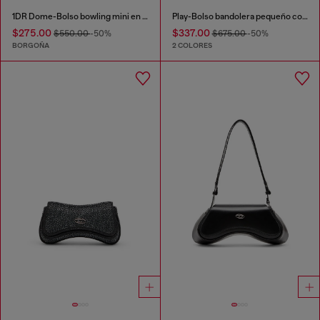
1DR Dome-Bolso bowling mini en piel
Play-Bolso bandolera pequeño con cristales
$275.00
$337.00
$550.00
-50%
$675.00
-50%
BORGOÑA
2 COLORES