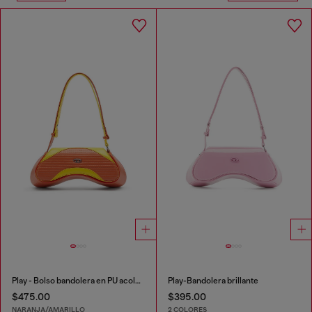
Play - Bolso bandolera en PU acolchado perforado
Play-Bandolera brillante
$475.00
$395.00
NARANJA/AMARILLO
2 COLORES