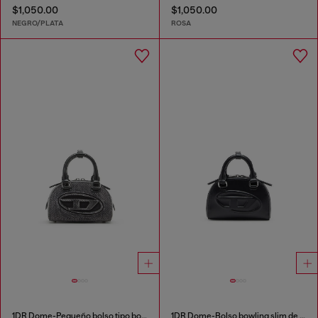
$1,050.00
$1,050.00
NEGRO/PLATA
ROSA
1DR Dome-Pequeño bolso tipo bowling en denim lavado
1DR Dome-Bolso bowling slim de piel napa