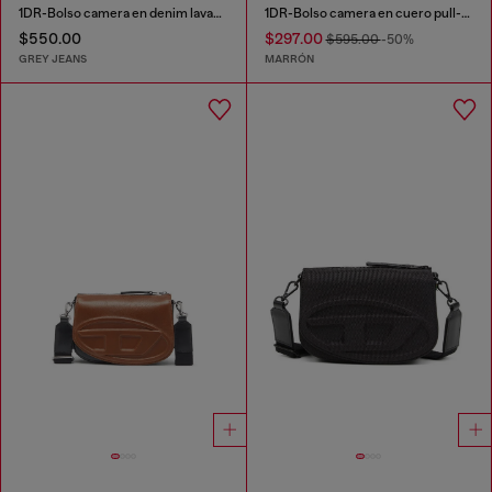
1DR-Bolso camera en denim lavado
1DR-Bolso camera en cuero pull-up
$550.00
$297.00
$595.00
-50%
GREY JEANS
MARRÓN