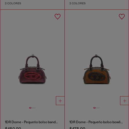
2 COLORES
2 COLORES
1DR Dome - Pequeño bolso bandolera de satén y ante
1DR Dome - Pequeño bolso bowling de gamuza y PU granulado
$450.00
$475.00