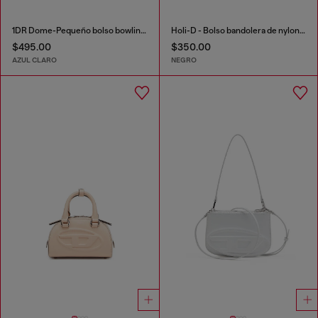
1DR Dome-Pequeño bolso bowling de denim con logo Oval D
Holi-D - Bolso bandolera de nylon con bolsillo interior
$495.00
$350.00
AZUL CLARO
NEGRO