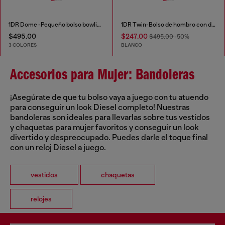
1DR Dome -Pequeño bolso bowling de cuero
1DR Twin-Bolso de hombro con doble bolsillo en cuero estampado
$495.00
$247.00
$495.00
-50%
3 COLORES
BLANCO
Accesorios para Mujer: Bandoleras
¡Asegúrate de que tu bolso vaya a juego con tu atuendo
para conseguir un look Diesel completo! Nuestras
bandoleras son ideales para llevarlas sobre tus vestidos
y chaquetas para mujer favoritos y conseguir un look
divertido y despreocupado. Puedes darle el toque final
con un reloj Diesel a juego.
vestidos
chaquetas
relojes