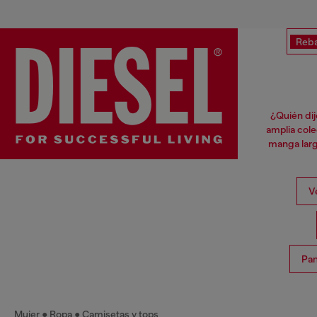
Reba
¿Quién dij
amplia cole
manga larga
V
Pan
Mujer
Ropa
Camisetas y tops