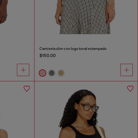
Camiseta slim con logo tonal estampado
$150.00