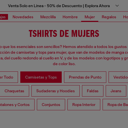
Venta Solo en Línea - 50% de Descuento | Explora Ahora
jas
Novedades
Mezclilla
Hombre
Mujer
Regalos
Ho
TSHIRTS DE MUJERS
o que los esenciales son sencillos? Hemos atendido a todos los gustos
cción de camisetas y tops para mujer, que van de modelos de manga co
, del cuello redondo al cuello en V, y de los modelos con logotipos y gr
de color liso.
er Todo
Camisetas y Tops
Prendas de Punto
Vestido
Chaquetas
Sudaderas y Hoodies
Faldas
Jeans
talones y Cortos
Conjuntos
Ropa Interior
Ropa de Ba