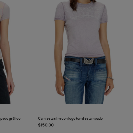
pado gráfico
Camiseta slim con logo tonal estampado
$150.00