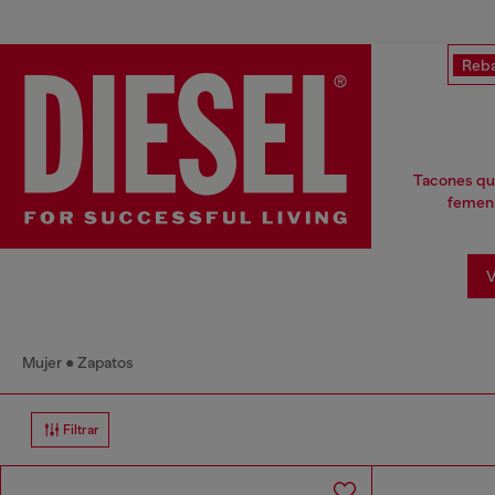
Reba
Tacones que
femeni
V
Mujer
Zapatos
Filtrar