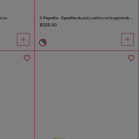
icos
S-Pagodha - Zapatillas de piel y nailon con lengüeta de espuma
$225.00