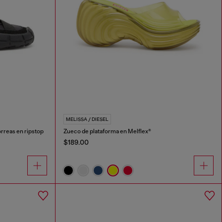
MELISSA / DIESEL
orreas en ripstop
Zueco de plataforma en Melflex®
$189.00