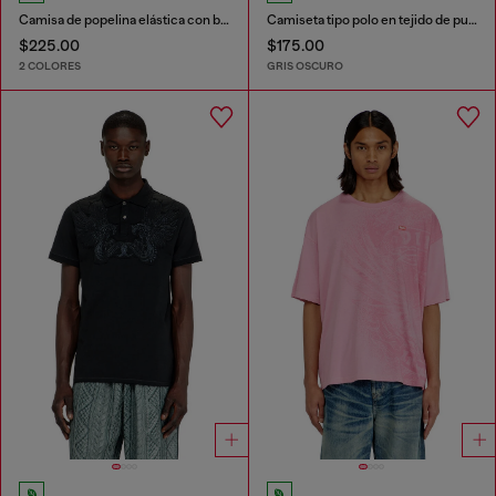
Camisa de popelina elástica con bordado Oval D
Camiseta tipo polo en tejido de punto efecto denim
$225.00
$175.00
2 COLORES
GRIS OSCURO