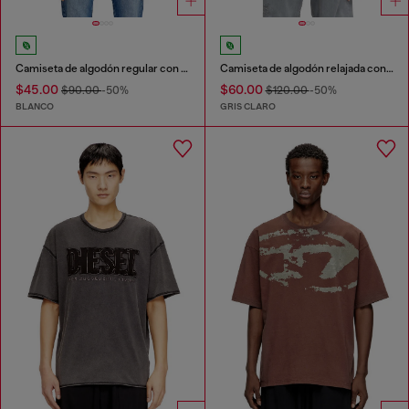
Camiseta de algodón regular con bordado Diesel
Camiseta de algodón relajada con estampado en la parte delantera y trasera.
$45.00
$60.00
$90.00
-50%
$120.00
-50%
BLANCO
GRIS CLARO