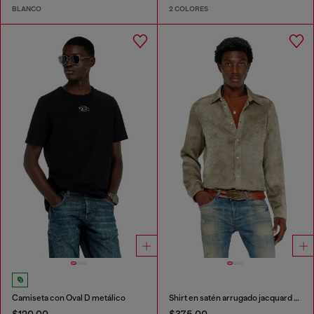
BLANCO
2 COLORES
Camiseta con Oval D metálico
Shirt en satén arrugado jacquard con logo
$120.00
$375.00