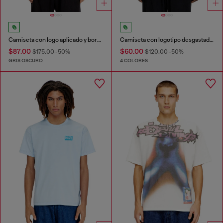
Camiseta con logo aplicado y borde sin rematar
Camiseta con logotipo desgastado en relieve
$87.00
$60.00
$175.00
-50%
$120.00
-50%
GRIS OSCURO
4 COLORES