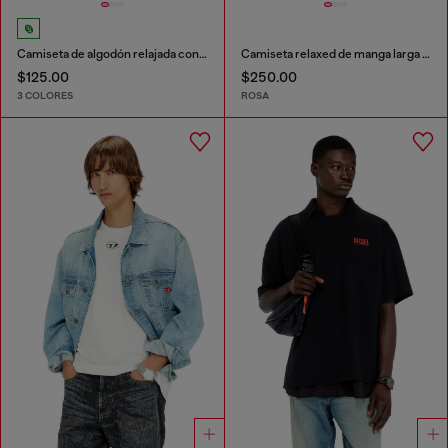
Camiseta de algodón relajada con bordado Oval D
Camiseta relaxed de manga larga con estampado irregular
$125.00
$250.00
3 COLORES
ROSA