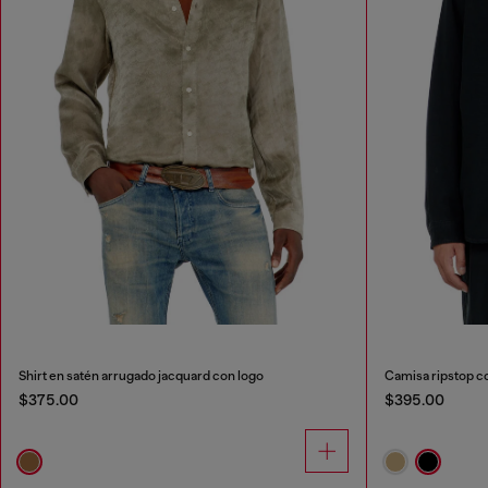
Shirt en satén arrugado jacquard con logo
Camisa ripstop c
$375.00
$395.00