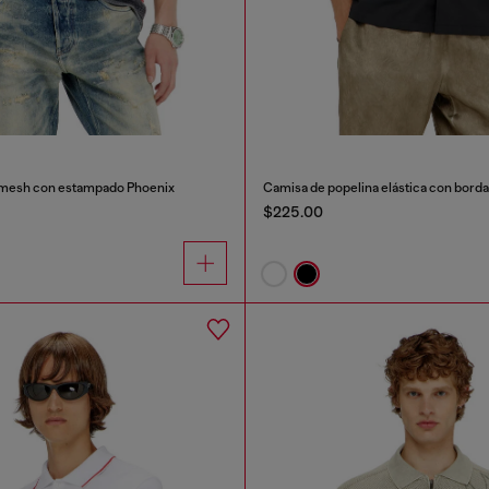
 mesh con estampado Phoenix
Camisa de popelina elástica con bord
$225.00