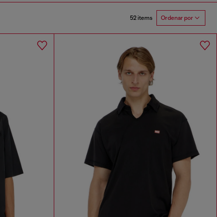
52 items
Ordenar por