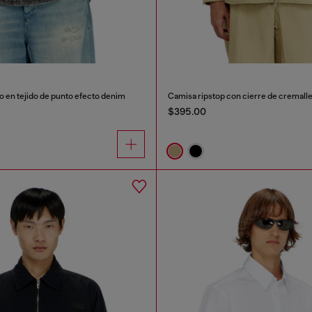
o en tejido de punto efecto denim
Camisa ripstop con cierre de cremall
$395.00