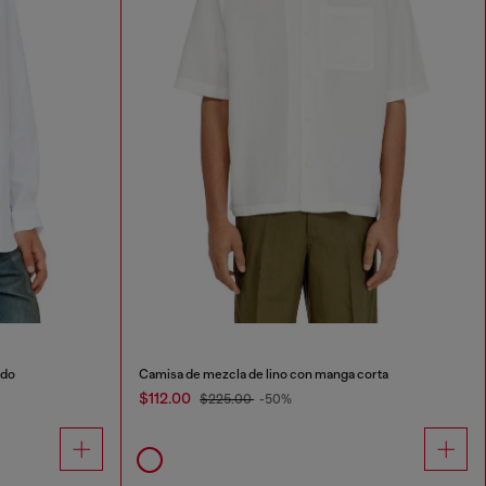
ado
Camisa de mezcla de lino con manga corta
$112.00
$225.00
-50%