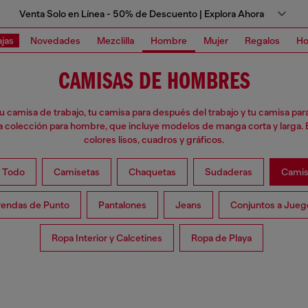
Venta Solo en Línea - 50% de Descuento | Explora Ahora
jas
Novedades
Mezclilla
Hombre
Mujer
Regalos
Ho
CAMISAS DE HOMBRES
 camisa de trabajo, tu camisa para después del trabajo y tu camisa para 
a colección para hombre, que incluye modelos de manga corta y larga. E
colores lisos, cuadros y gráficos.
 Todo
Camisetas
Chaquetas
Sudaderas
Camis
rendas de Punto
Pantalones
Jeans
Conjuntos a Jueg
Ropa Interior y Calcetines
Ropa de Playa