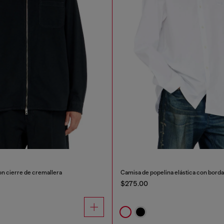
on cierre de cremallera
Camisa de popelina elástica con bord
$275.00