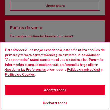
Únete ahora
Puntos de venta
Encuentra una tienda Diesel en tu ciudad.
Para ofrecerle una mejor experiencia, este sitio utiliza cookies de
primera y tercera parte y tecnologías similares. Al seleccionar
Encuentra una tienda
"Aceptar todas" usted consiente el uso de todas ellas. Para más
información o para seleccionar sus preferencias haga clic en
Gestionar las Preferencias
o lea nuestra
Política de privacidad
y
Política de Cookies
.
Servicios omnicanal
Descubre todos nuestros servicios, tanto en línea como
Aceptar todas
en tienda.
Rechazar todas
Descubre más