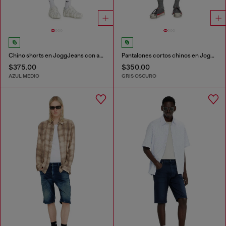
Chino shorts en JoggJeans con acabado desgastado
Pantalones cortos chinos en JoggJeans
$375.00
$350.00
AZUL MEDIO
GRIS OSCURO