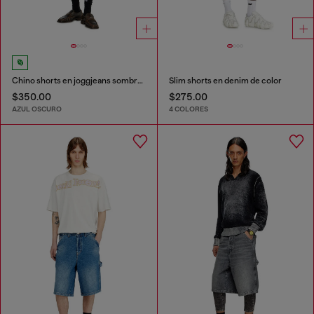
Chino shorts en joggjeans sombreado
Slim shorts en denim de color
$350.00
$275.00
AZUL OSCURO
4 COLORES