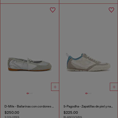
D-Mile - Bailarinas con cordones en piel y malla
S-Pagodha - Zapatillas de piel y nailon con lengüeta de espuma
$250.00
$225.00
3 COLORES
BLANCO/GRIS