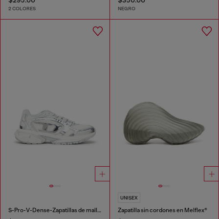
2 COLORES
NEGRO
UNISEX
S-Pro-V-Dense-Zapatillas de malla metálica con logotipo Oval D
Zapatilla sin cordones en Melflex®