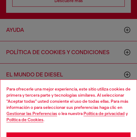
Descubre más
AYUDA
POLÍTICA DE COOKIES Y CONDICIONES
EL MUNDO DE DIESEL
Para ofrecerle una mejor experiencia, este sitio utiliza cookies de
primera y tercera parte y tecnologías similares. Al seleccionar
CORPORACIÓN
"Aceptar todas" usted consiente el uso de todas ellas. Para más
información o para seleccionar sus preferencias haga clic en
Gestionar las Preferencias
o lea nuestra
Política de privacidad
y
Política de Cookies
.