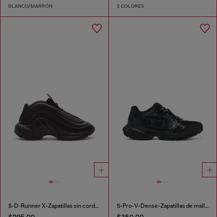
BLANCO/MARRÓN
2 COLORES
S-D-Runner X-Zapatillas sin cordones con empeine Oval D mate
S-Pro-V-Dense-Zapatillas de malla monocromática con logotipo Oval D
$295.00
$350.00