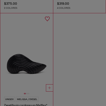
$375.00
$319.00
2 COLORES
4 COLORES
UNISEX
MELISSA / DIESEL
Zapatilla sin cordones en Melflex®