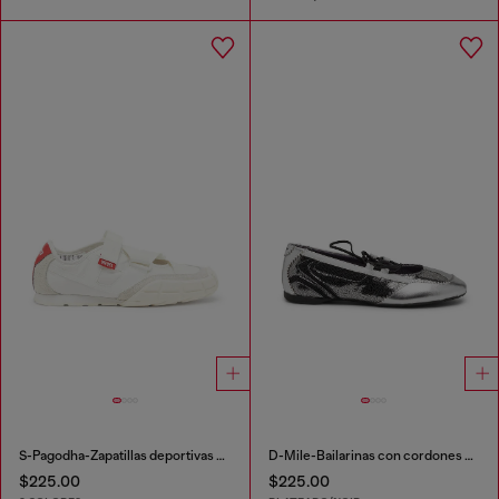
S-Pagodha-Zapatillas deportivas sin correas en ripstop
D-Mile-Bailarinas con cordones metálicos
$225.00
$225.00