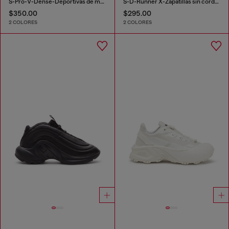
S-Pro-V-Dense-Deportivas de malla con logotipo Oval D
S-D-Runner X-Zapatillas sin cordones con empeine Oval D mate
$350.00
$295.00
2 COLORES
2 COLORES