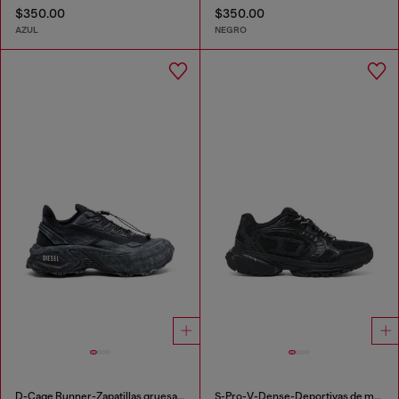
$350.00
$350.00
AZUL
NEGRO
D-Cage Runner-Zapatillas gruesas en ripstop
S-Pro-V-Dense-Deportivas de malla con logotipo Oval D