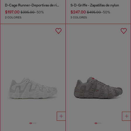
D-Cage Runner-Deportivas de ripstop con ribetes de poliuretano termoplástico
S-D-Griffe - Zapatillas de nylon
$197.00
$247.00
$395.00
-50%
$495.00
-50%
2 COLORES
3 COLORES