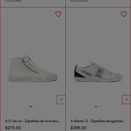
2 COLORES
AZUL/ROJO
S-D-Verse - Zapatillas de lona deshilachada con Logo D
S-Slante-D - Zapatillas desgastadas de piel y ante
$275.00
$295.00