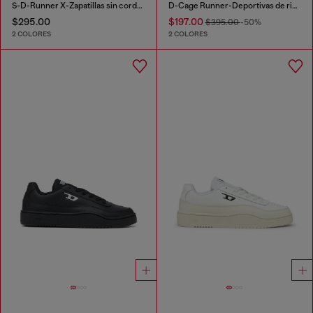
S-D-Runner X-Zapatillas sin cordones con empeine Oval D mate
D-Cage Runner-Deportivas de ripstop con ribetes de poliuretano termoplástico
$295.00
$197.00
$395.00
-50%
2 COLORES
2 COLORES