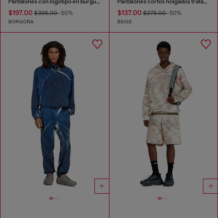
Pantalones con logotipo en burgundy
Pantalones cortos holgados tratados con estampado
$197.00
$137.00
$395.00
-50%
$275.00
-50%
BORGOÑA
BEIGE