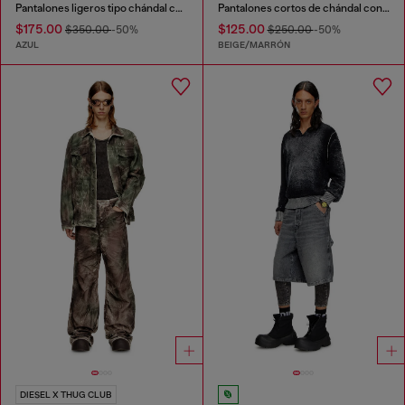
Pantalones ligeros tipo chándal con estampado efecto denim
Pantalones cortos de chándal con estampado digital de camuflaje
$175.00
$125.00
$350.00
-50%
$250.00
-50%
AZUL
BEIGE/MARRÓN
DIESEL X THUG CLUB