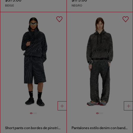
$375.00
$175.00
BEIGE
NEGRO
Short pants con bordes de pinstripe y bordado Phoenix
Pantalones estilo denim con bandas laterales