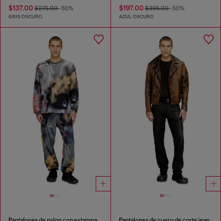
$137.00
$197.00
$275.00
-50%
$395.00
-50%
GRIS OSCURO
AZUL OSCURO
Pantalones de nylon con estampado integral
Pantalones de cuero de corte jean