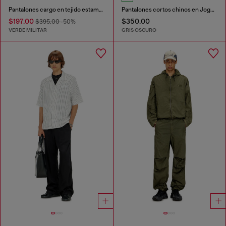
Pantalones cargo en tejido estampado
Pantalones cortos chinos en JoggJeans
$197.00
$350.00
$395.00
-50%
VERDE MILITAR
GRIS OSCURO