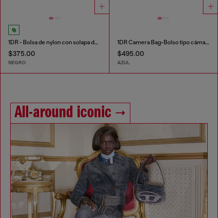
1DR - Bolsa de nylon con solapa de piel
1DR Camera Bag-Bolso tipo cámara de denim solarizado
$375.00
$495.00
NEGRO
AZUL
All-around iconic