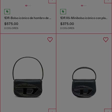
1DR-Bolso icónico de hombro de cuero napa
1DR XS-Minibolso icónico con placa D logo
$575.00
$375.00
2 COLORES
2 COLORES