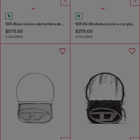
1DR-Bolso icónico de hombro de cuero napa
1DR XS-Minibolso icónico con placa D logo
$575.00
$375.00
2 COLORES
2 COLORES