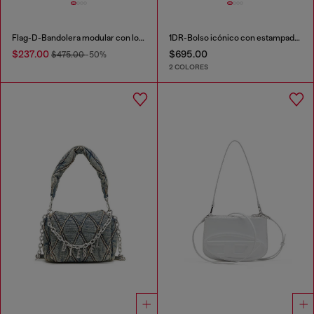
Flag-D-Bandolera modular con logo en relieve y lavado oscuro
1DR-Bolso icónico con estampado floral
$237.00
$695.00
$475.00
-50%
2 COLORES