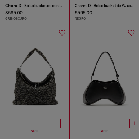
Charm-D - Bolso bucket de denim acolchado acid-wash
Charm-D - Bolso bucket de PU acolchado brillante
$595.00
$595.00
GRIS OSCURO
NEGRO