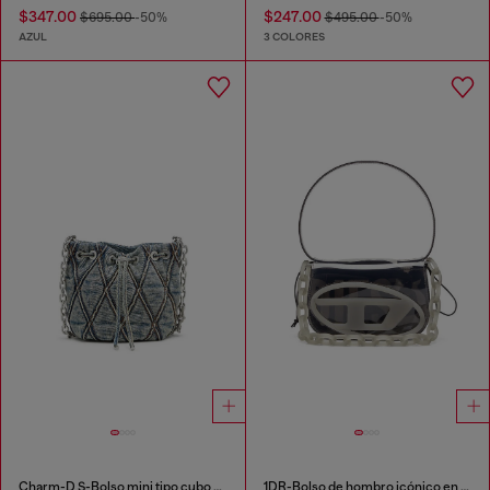
$347.00
$247.00
$695.00
-50%
$495.00
-50%
AZUL
3 COLORES
Charm-D S-Bolso mini tipo cubo en denim acolchado con motivo argyle
1DR-Bolso de hombro icónico en TPU transparente