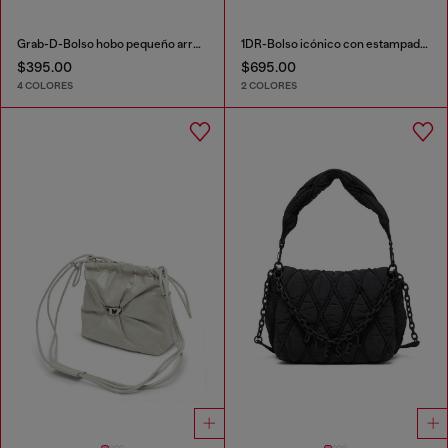
Grab-D-Bolso hobo pequeño arrugado
1DR-Bolso icónico con estampado floral
$395.00
$695.00
4 COLORES
2 COLORES