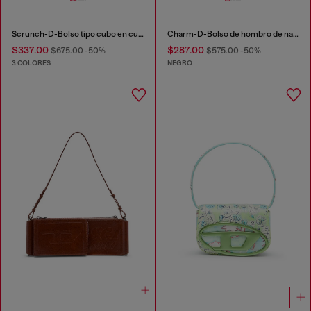
Scrunch-D-Bolso tipo cubo en cuero arrugado y brillante
Charm-D-Bolso de hombro de nailon acolchado
$337.00
$287.00
$675.00
-50%
$575.00
-50%
3 COLORES
NEGRO