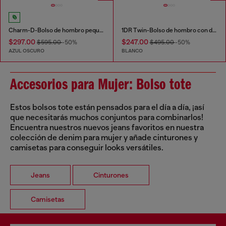
Charm-D-Bolso de hombro pequeño de denim acolchado
1DR Twin-Bolso de hombro con doble bolsillo en cuero estampado
$297.00
$247.00
$595.00
-50%
$495.00
-50%
AZUL OSCURO
BLANCO
Accesorios para Mujer: Bolso tote
Estos bolsos tote están pensados para el día a día, ¡así
que necesitarás muchos conjuntos para combinarlos!
Encuentra nuestros nuevos jeans favoritos en nuestra
colección de denim para mujer y añade cinturones y
camisetas para conseguir looks versátiles.
Jeans
Cinturones
Camisetas