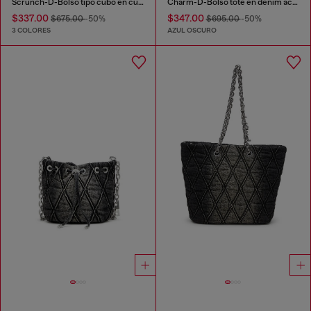
Scrunch-D-Bolso tipo cubo en cuero arrugado y brillante
Charm-D-Bolso tote en denim acolchado
$337.00
$347.00
$675.00
-50%
$695.00
-50%
3 COLORES
AZUL OSCURO