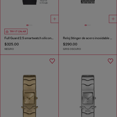
TRY IT ON AR
Full Guard 2.5 smartwatch silicona negra
Reloj Stinger de acero inoxidable color gunmetal
$325.00
$290.00
NEGRO
GRIS OSCURO