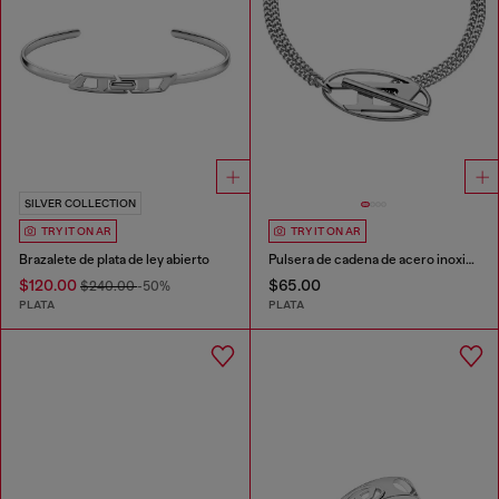
SILVER COLLECTION
TRY IT ON AR
TRY IT ON AR
Brazalete de plata de ley abierto
Pulsera de cadena de acero inoxidable
$120.00
$65.00
$240.00
-50%
PLATA
PLATA