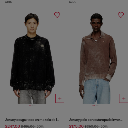
GRIS
AZUL
Jersey desgastado en mezcla de lana
Jersey polo con estampado inverso desteñido
$247.00
$175.00
$495.00
-50%
$350.00
-50%