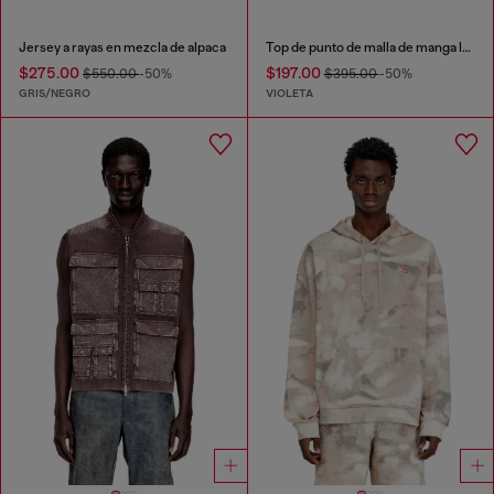
Jersey a rayas en mezcla de alpaca
Top de punto de malla de manga larga
$275.00
$197.00
$550.00
-50%
$395.00
-50%
GRIS/NEGRO
VIOLETA