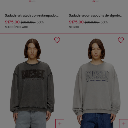
Sudadera tratada con estampado de grifo
Sudadera con capucha de algodón lavado con bordado de Oval D
$175.00
$175.00
$350.00
-50%
$350.00
-50%
MARRÓN CLARO
NEGRO