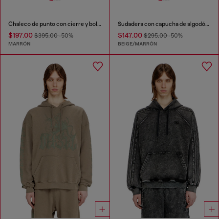
Chaleco de punto con cierre y bolsillos cargo
Sudadera con capucha de algodón orgánico con estampado de camuflaje
$197.00
$147.00
$395.00
-50%
$295.00
-50%
MARRÓN
BEIGE/MARRÓN