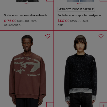
YEAR OF THE HORSE CAPSULE
Sudadera con cremallera y bandas en las mangas
Sudadera con capucha tie-dye con estampado gráfico de caballo
$175.00
$137.00
$350.00
-50%
$275.00
-50%
GRIS OSCURO
GRIS