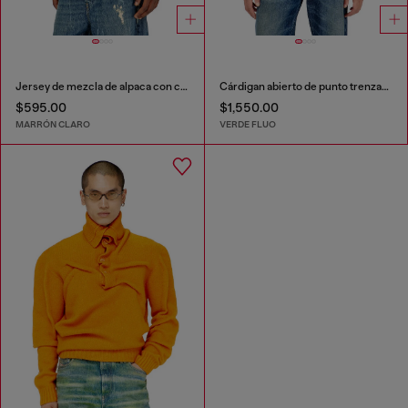
Jersey de mezcla de alpaca con costuras teñidas efecto spray
Cárdigan abierto de punto trenzado floral
$595.00
$1,550.00
MARRÓN CLARO
VERDE FLUO