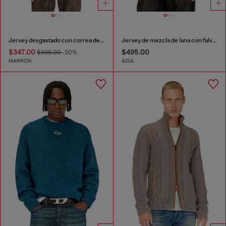
Jersey desgastado con correa de cuello estilo biker
Jersey de mezcla de lana con falso bolsillo
$347.00
$495.00
$695.00
-50%
MARRÓN
AZUL