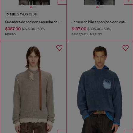
DIESEL X THUG CLUB
Sudadera de red con capucha de cierre completo
Jersey de hilo esponjoso con estampado abstracto
$387.00
$197.00
$775.00
-50%
$395.00
-50%
NEGRO
BEIGE/AZUL MARINO