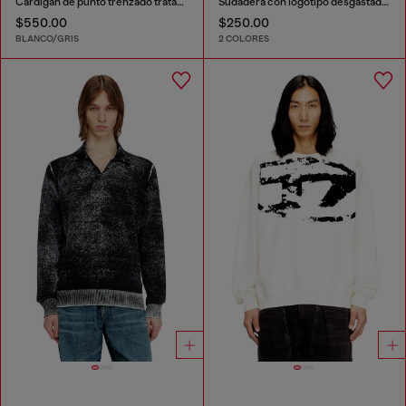
Cárdigan de punto trenzado tratado
Sudadera con logotipo desgastado en relieve
$550.00
$250.00
BLANCO/GRIS
2 COLORES