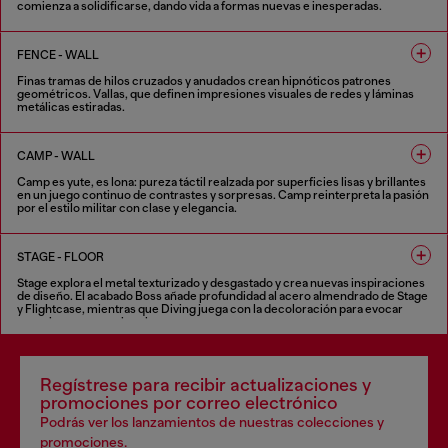
comienza a solidificarse, dando vida a formas nuevas e inesperadas.
6 COLORES
FENCE - WALL
Finas tramas de hilos cruzados y anudados crean hipnóticos patrones
geométricos. Vallas, que definen impresiones visuales de redes y láminas
metálicas estiradas.
8 COLORES
CAMP - WALL
Camp es yute, es lona: pureza táctil realzada por superficies lisas y brillantes
en un juego continuo de contrastes y sorpresas. Camp reinterpreta la pasión
por el estilo militar con clase y elegancia.
5 COLORES
STAGE - FLOOR
Stage explora el metal texturizado y desgastado y crea nuevas inspiraciones
de diseño. El acabado Boss añade profundidad al acero almendrado de Stage
y Flightcase, mientras que Diving juega con la decoloración para evocar
emociones y experiencias.
6 COLORES
Regístrese para recibir actualizaciones y
promociones por correo electrónico
Podrás ver los lanzamientos de nuestras colecciones y
promociones.