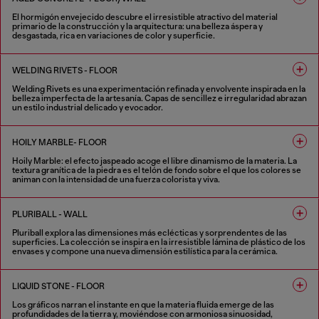
El hormigón envejecido descubre el irresistible atractivo del material
primario de la construcción y la arquitectura: una belleza áspera y
desgastada, rica en variaciones de color y superficie.
2 COLORES
WELDING RIVETS - FLOOR
Welding Rivets es una experimentación refinada y envolvente inspirada en la
belleza imperfecta de la artesanía. Capas de sencillez e irregularidad abrazan
un estilo industrial delicado y evocador.
3 COLORES
HOILY MARBLE- FLOOR
Hoily Marble: el efecto jaspeado acoge el libre dinamismo de la materia. La
textura granítica de la piedra es el telón de fondo sobre el que los colores se
animan con la intensidad de una fuerza colorista y viva.
5 COLORES
PLURIBALL - WALL
Pluriball explora las dimensiones más eclécticas y sorprendentes de las
superficies. La colección se inspira en la irresistible lámina de plástico de los
envases y compone una nueva dimensión estilística para la cerámica.
8 COLORES
LIQUID STONE - FLOOR
Los gráficos narran el instante en que la materia fluida emerge de las
profundidades de la tierra y, moviéndose con armoniosa sinuosidad,