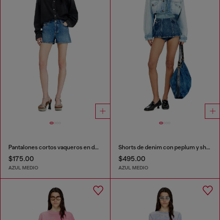
Pantalones cortos vaqueros en denim desgastado
Shorts de denim con peplum y shadow patches
$175.00
$495.00
AZUL MEDIO
AZUL MEDIO