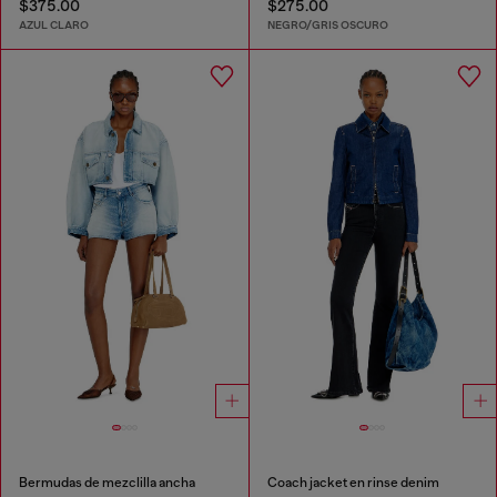
$375.00
$275.00
AZUL CLARO
NEGRO/GRIS OSCURO
Bermudas de mezclilla ancha
Coach jacket en rinse denim