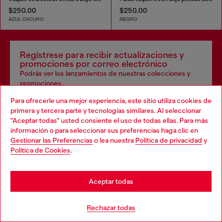
$250.00
$250.00
AZUL OSCURO
NEGRO
Regístrese para recibir actualizaciones y
promociones por correo electrónico
Podrás ver los lanzamientos de nuestras colecciones y
promociones.
Para ofrecerle una mejor experiencia, este sitio utiliza cookies de
Dirección de correo electrónico*
primera y tercera parte y tecnologías similares. Al seleccionar
"Aceptar todas" usted consiente el uso de todas ellas. Para más
Hombres
Mujeres
No especificado
información o para seleccionar sus preferencias haga clic en
Gestionar las Preferencias
o lea nuestra
Política de privacidad
y
Política de Cookies
.
Regístrate ahora
Aceptar todas
Rechazar todas