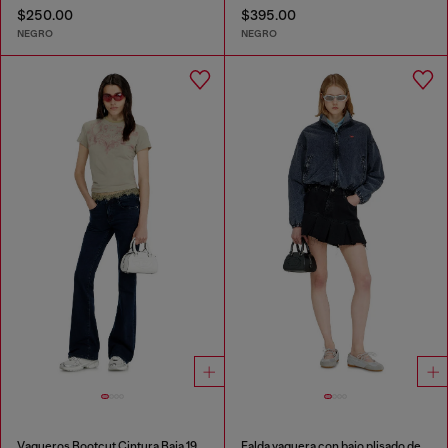
$250.00
$395.00
NEGRO
NEGRO
Vaqueros Bootcut Cintura Baja 1969 D-Ebbey
Falda vaquera con bajo plisado deshilachado