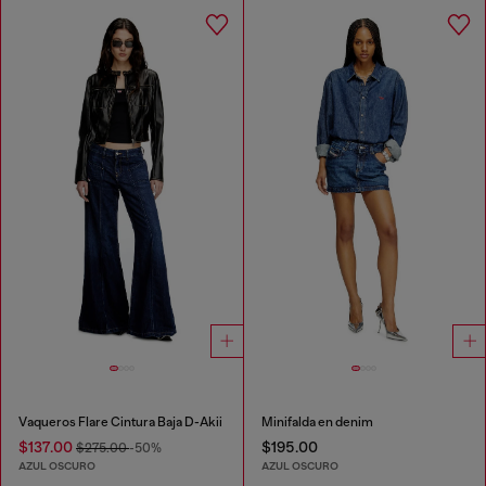
Vaqueros Flare Cintura Baja D-Akii
Minifalda en denim
$137.00
$195.00
$275.00
-50%
AZUL OSCURO
AZUL OSCURO