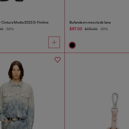
 Cintura Media 2023 D-Finitive
Bufanda en mezcla de lana
$87.00
00
-50%
$175.00
-50%