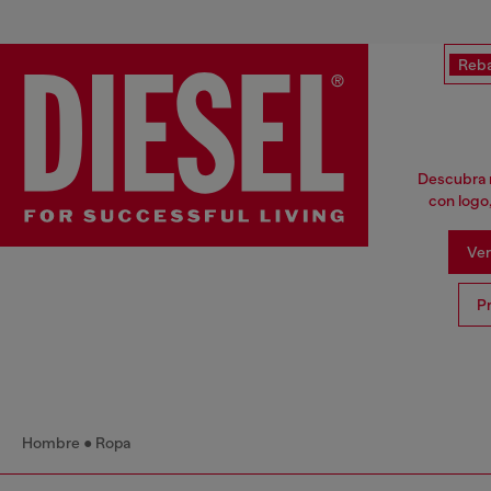
Reba
Descubra n
con logo
Ver
P
Hombre
Ropa