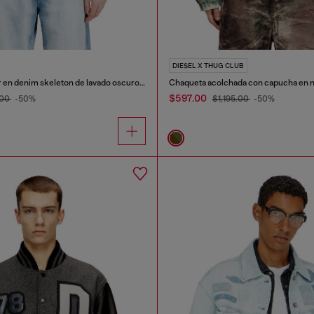
DIESEL X THUG CLUB
Chaqueta trucker en denim skeleton de lavado oscuro medio-claro
$597.00
.00
-50%
$1,195.00
-50%