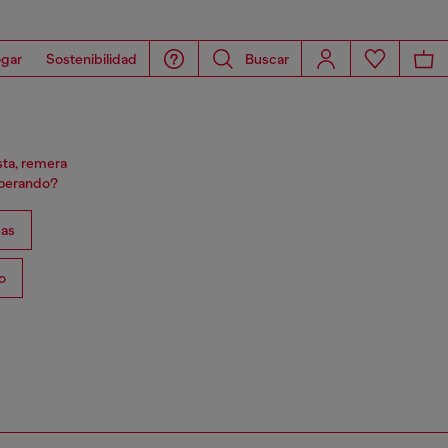
gar
Sostenibilidad
Buscar
sta, remera
sperando?
as
o