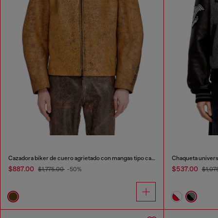
Cazadora biker de cuero agrietado con mangas tipo capullo
Chaqueta universi
$887.00
$537.00
$1,775.00
-50%
$1,07