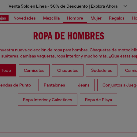
Venta Solo en Línea - 50% de Descuento | Explora Ahora
jas
Novedades
Mezclilla
Hombre
Mujer
Regalos
Ho
ROPA DE HOMBRES
uestra nueva colección de ropa para hombre. Chaquetas de motocicli
, suéteres, camisas vaqueras, ropa interior y mucho más. ¿Que estas e
 Todo
Camisetas
Chaquetas
Sudaderas
Camis
rendas de Punto
Pantalones
Jeans
Conjuntos a Jueg
Ropa Interior y Calcetines
Ropa de Playa