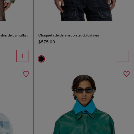
Chaqueta acolchada con capucha en nylon de camuflaje
Chaqueta de denim con tejido batavia
$575.00