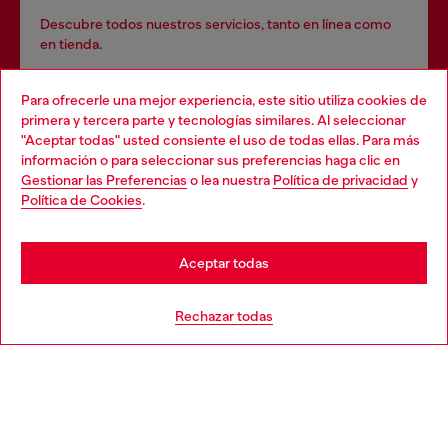
Descubre todos nuestros servicios, tanto en línea como
en tienda.
Para ofrecerle una mejor experiencia, este sitio utiliza cookies de
primera y tercera parte y tecnologías similares. Al seleccionar
Descubre más
"Aceptar todas" usted consiente el uso de todas ellas. Para más
información o para seleccionar sus preferencias haga clic en
Gestionar las Preferencias
o lea nuestra
Política de privacidad
y
Política de Cookies
.
AYUDA
Aceptar todas
POLÍTICA DE COOKIES Y CONDICIONES
Rechazar todas
EL MUNDO DE DIESEL
CORPORACIÓN