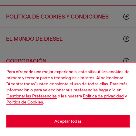
POLÍTICA DE COOKIES Y CONDICIONES
EL MUNDO DE DIESEL
CORPORACIÓN
Para ofrecerle una mejor experiencia, este sitio utiliza cookies de
primera y tercera parte y tecnologías similares. Al seleccionar
"Aceptar todas" usted consiente el uso de todas ellas. Para más
información o para seleccionar sus preferencias haga clic en
Gestionar las Preferencias
o lea nuestra
Política de privacidad
y
Política de Cookies
.
Country: US
Language: ES
Aceptar todas
Copyright © 2026 Diesel SpA - Todos los derechos reservados -
VAT 00642650246 -
v10.9.10