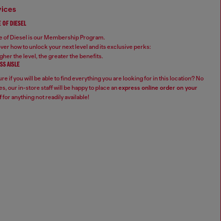
vices
 OF DIESEL
 of Diesel is our Membership Program.
ver how to unlock your next level and its exclusive perks:
gher the level, the greater the benefits.
SS AISLE
re if you will be able to find everything you are looking for in this location? No
s, our in-store staff will be happy to place an
express online order on your
f
for anything not readily available!