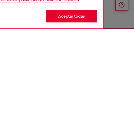
Aceptar todas
Servicios omnicanal
en tu ciudad.
Descubre todos nuestros servicios, tanto
en línea como en tienda.