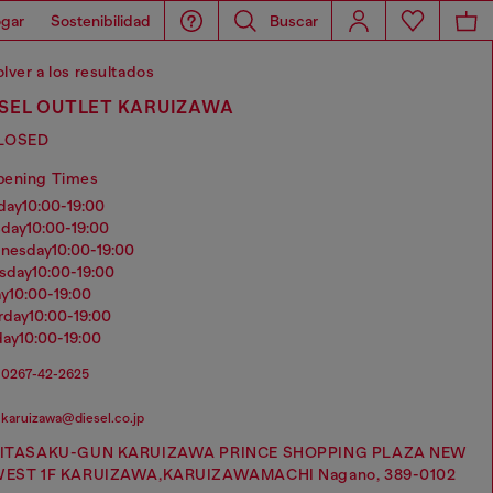
gar
Sostenibilidad
Buscar
lver a los resultados
ESEL OUTLET KARUIZAWA
LOSED
pening Times
nday
10:00-19:00
sday
10:00-19:00
dnesday
10:00-19:00
rsday
10:00-19:00
ay
10:00-19:00
urday
10:00-19:00
day
10:00-19:00
0267-42-2625
karuizawa@diesel.co.jp
ITASAKU-GUN KARUIZAWA PRINCE SHOPPING PLAZA NEW
EST 1F KARUIZAWA,KARUIZAWAMACHI Nagano, 389-0102