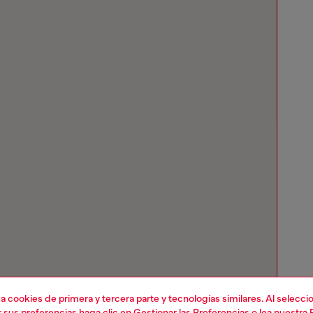
liza cookies de primera y tercera parte y tecnologías similares. Al selec
r sus preferencias haga clic en
Gestionar las Preferencias
o lea nuestra