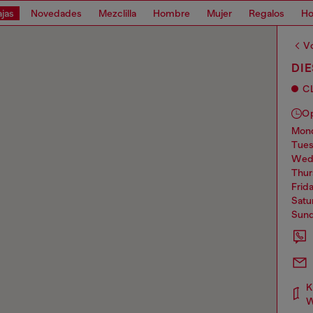
jas
Novedades
Mezclilla
Hombre
Mujer
Regalos
Ho
Vo
DI
C
O
mo
tue
we
thu
frid
sat
sun
K
W