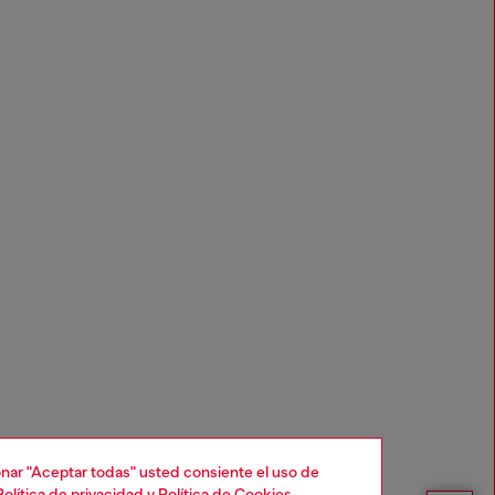
cionar "Aceptar todas" usted consiente el uso de
Política de privacidad
y
Política de Cookies
.