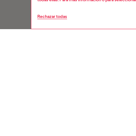
Rechazar todas
Regístrese para recibir
actualizaciones y promociones por
correo electrónico
Entra a H
Podrás ver los lanzamientos de nuestras
programa
colecciones y promociones.
una comun
beneficio
Dirección de correo electrónico*
un 10% d
compra!
No
Hombres
Mujeres
especificado
Regístrate ahora