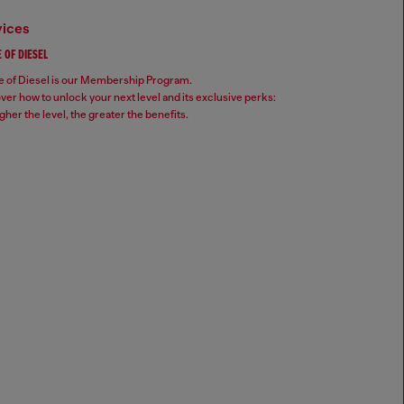
vices
 OF DIESEL
 of Diesel is our Membership Program.
ver how to unlock your next level and its exclusive perks:
gher the level, the greater the benefits.