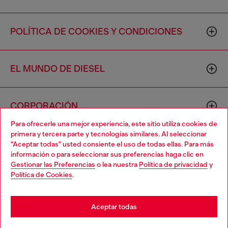
POLÍTICA DE COOKIES Y CONDICIONES
EL MUNDO DE DIESEL
CORPORACIÓN
Para ofrecerle una mejor experiencia, este sitio utiliza cookies de
primera y tercera parte y tecnologías similares. Al seleccionar
"Aceptar todas" usted consiente el uso de todas ellas. Para más
información o para seleccionar sus preferencias haga clic en
Gestionar las Preferencias
o lea nuestra
Política de privacidad
y
Política de Cookies
.
Country: US
Language: ES
Aceptar todas
Copyright © 2026 Diesel SpA - Todos los derechos reservados -
VAT 00642650246 -
v10.9.10