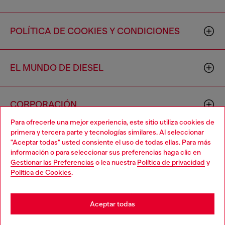
POLÍTICA DE COOKIES Y CONDICIONES
EL MUNDO DE DIESEL
CORPORACIÓN
Para ofrecerle una mejor experiencia, este sitio utiliza cookies de
primera y tercera parte y tecnologías similares. Al seleccionar
"Aceptar todas" usted consiente el uso de todas ellas. Para más
información o para seleccionar sus preferencias haga clic en
Gestionar las Preferencias
o lea nuestra
Política de privacidad
y
Política de Cookies
.
Country: US
Language: ES
Aceptar todas
Copyright © 2026 Diesel SpA - Todos los derechos reservados -
VAT 00642650246 -
v10.9.10