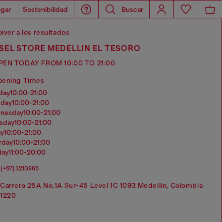
gar
Sostenibilidad
Buscar
lver a los resultados
SEL STORE MEDELLIN EL TESORO
PEN TODAY FROM 10:00 TO 21:00
pening Times
nday
10:00-21:00
sday
10:00-21:00
dnesday
10:00-21:00
rsday
10:00-21:00
ay
10:00-21:00
urday
10:00-21:00
day
11:00-20:00
(+57) 3210865
Carrera 25A No.1A Sur-45 Level 1C 1093 Medellin, Colombia
1220