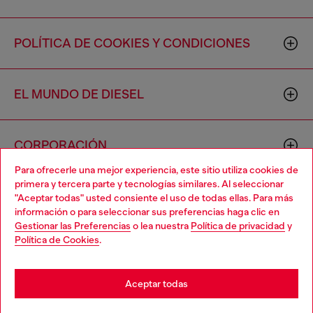
POLÍTICA DE COOKIES Y CONDICIONES
EL MUNDO DE DIESEL
CORPORACIÓN
Para ofrecerle una mejor experiencia, este sitio utiliza cookies de
primera y tercera parte y tecnologías similares. Al seleccionar
"Aceptar todas" usted consiente el uso de todas ellas. Para más
información o para seleccionar sus preferencias haga clic en
Gestionar las Preferencias
o lea nuestra
Política de privacidad
y
Política de Cookies
.
Country: US
Language: ES
Aceptar todas
Copyright © 2026 Diesel SpA - Todos los derechos reservados -
VAT 00642650246 -
v10.9.10