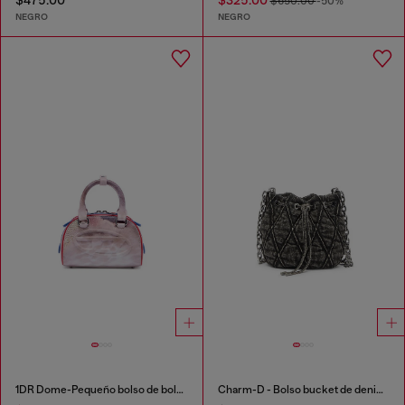
$475.00
$325.00
$650.00
-50%
NEGRO
NEGRO
1DR Dome-Pequeño bolso de bolos con estampado animal
Charm-D - Bolso bucket de denim acolchado acid-wash