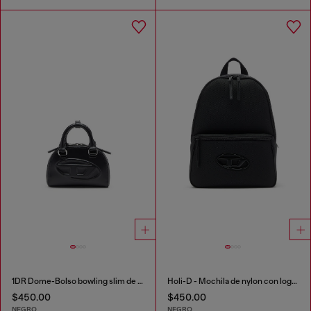
1DR Dome-Bolso bowling slim de piel napa
Holi-D - Mochila de nylon con logo Oval D
$450.00
$450.00
NEGRO
NEGRO