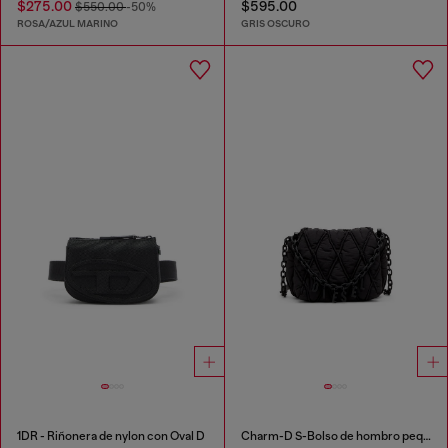
$275.00
$595.00
$550.00
-50%
ROSA/AZUL MARINO
GRIS OSCURO
1DR - Riñonera de nylon con Oval D
Charm-D S-Bolso de hombro pequeño de nailon acolchado