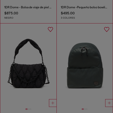
1DR Dome - Bolsa de viaje de piel con Logo Oval D
1DR Dome -Pequeño bolso bowling de cuero
$875.00
$495.00
NEGRO
3 COLORES