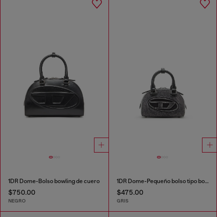
1DR Dome-Bolso bowling de cuero
1DR Dome-Pequeño bolso tipo bowling en denim lavado
$750.00
$475.00
NEGRO
GRIS