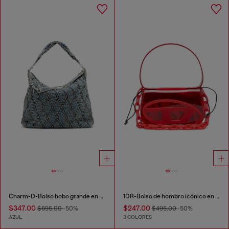
Charm-D-Bolso hobo grande en denim acolchado con motivo argyle
1DR-Bolso de hombro icónico en TPU transparente
$347.00
$247.00
$695.00
-50%
$495.00
-50%
AZUL
3 COLORES