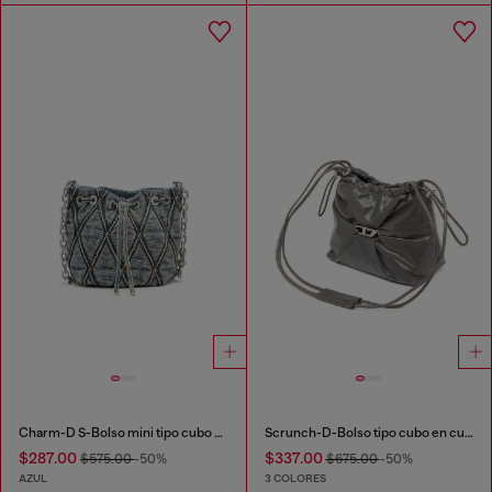
Charm-D S-Bolso mini tipo cubo en denim acolchado con motivo argyle
Scrunch-D-Bolso tipo cubo en cuero arrugado y brillante
$287.00
$337.00
$575.00
-50%
$675.00
-50%
AZUL
3 COLORES