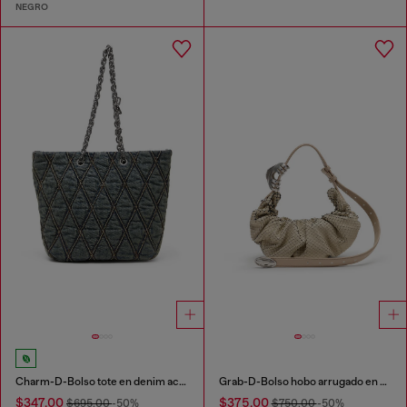
NEGRO
Charm-D-Bolso tote en denim acolchado
Grab-D-Bolso hobo arrugado en piel efecto serpiente
$347.00
$375.00
$695.00
-50%
$750.00
-50%