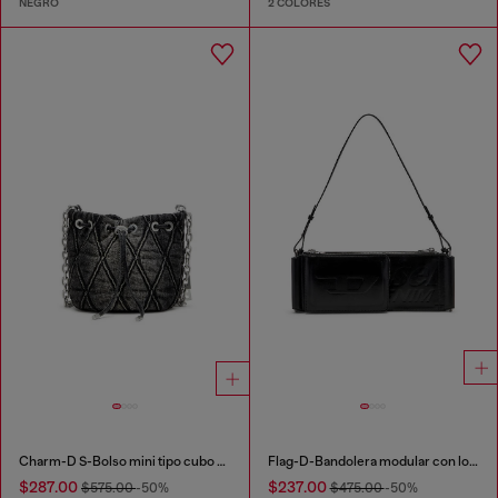
NEGRO
2 COLORES
Charm-D S-Bolso mini tipo cubo en denim acolchado tratado
Flag-D-Bandolera modular con logo en relieve y lavado oscuro
$287.00
$237.00
$575.00
-50%
$475.00
-50%