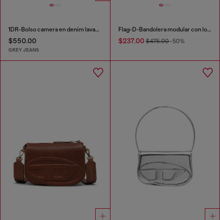
1DR-Bolso camera en denim lavado
Flag-D-Bandolera modular con logo en relieve y lavado oscuro
$550.00
$237.00
$475.00
-50%
GREY JEANS