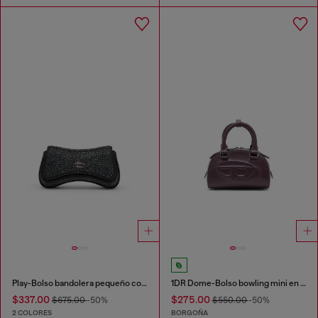
Play-Bolso bandolera pequeño con cristales
1DR Dome-Bolso bowling mini en piel
$337.00
$275.00
$675.00
-50%
$550.00
-50%
2 COLORES
BORGOÑA