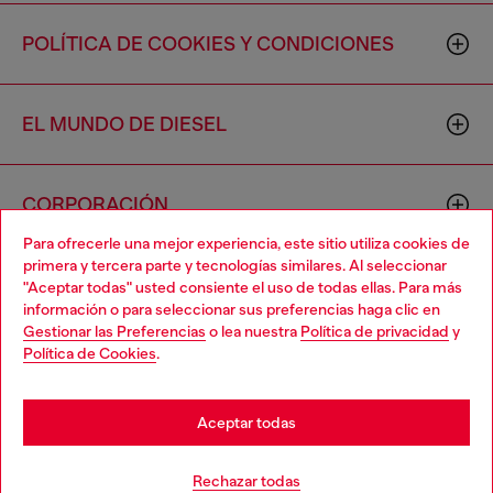
POLÍTICA DE COOKIES Y CONDICIONES
EL MUNDO DE DIESEL
CORPORACIÓN
Para ofrecerle una mejor experiencia, este sitio utiliza cookies de
primera y tercera parte y tecnologías similares. Al seleccionar
"Aceptar todas" usted consiente el uso de todas ellas. Para más
información o para seleccionar sus preferencias haga clic en
Gestionar las Preferencias
o lea nuestra
Política de privacidad
y
Política de Cookies
.
Country: US
Language: ES
Aceptar todas
Copyright © 2026 Diesel SpA - Todos los derechos reservados -
VAT 00642650246 -
v10.9.10
Rechazar todas
No vendas ni compartas mi información personal