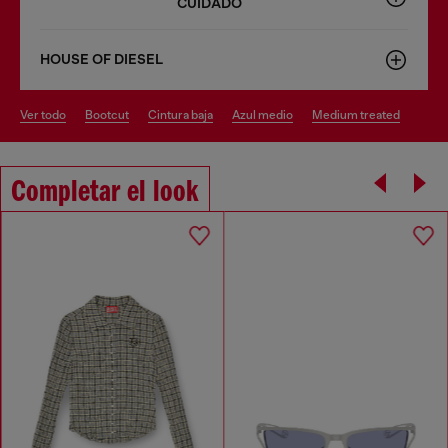
CUIDADO
HOUSE OF DIESEL
ver todo
bootcut
cintura baja
azul medio
medium treated
Completar el look