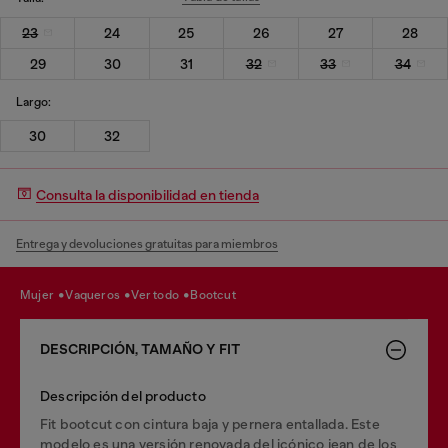
23
24
25
26
27
28
29
30
31
32
33
34
Largo:
30
32
Consulta la disponibilidad en tienda
Entrega y devoluciones gratuitas para miembros
mujer
vaqueros
ver todo
bootcut
DESCRIPCIÓN, TAMAÑO Y FIT
Descripción del producto
Fit bootcut con cintura baja y pernera entallada. Este
modelo es una versión renovada del icónico jean de los