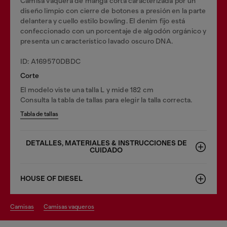
Camisa vaquera de manga corta caracterizada por un
diseño limpio con cierre de botones a presión en la parte
delantera y cuello estilo bowling. El denim fijo está
confeccionado con un porcentaje de algodón orgánico y
presenta un característico lavado oscuro DNA.
ID: A169570DBDC
Corte
El modelo viste una talla L y mide 182 cm
Consulta la tabla de tallas para elegir la talla correcta.
Tabla de tallas
DETALLES, MATERIALES & INSTRUCCIONES DE
CUIDADO
HOUSE OF DIESEL
camisas
camisas vaqueros